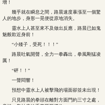
增！
幾乎就在瞬息之間，路晨速度暴漲至一個驚
人的地步，身形一晃便從原地消失。
靈水上人甚至來不及做出反應，路晨已如鬼
魅般欺近身前！
“小矮子，受死！！！”
路晨吐氣開聲，全力一拳轟出，拳風剛猛凌
厲！
“砰！！”
一聲悶響！
預想中靈水上人被擊飛的場面卻並未出現！
只見路晨的拳頭在離對方面門約三寸之處，