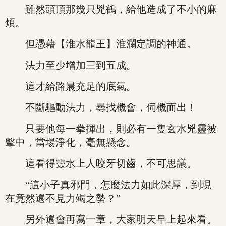
雖然頭頂那幾只兇鶴，給他造成了不小的麻
煩。
但憑藉【淮水龍王】淮瀾定調的神通。
法力至少增加三到五成。
這才給路晨充足的底氣。
不斷驅動法力，尋找機會，伺機而出！
只要他每一拳揮出，則必有一隻玄水兇靈被
擊中，當場淨化，毫無懸念。
這看得靈水上人咬牙切齒，不可思議。
“這小子真邪門，怎麼法力如此深厚，到現
在竟然還不見力竭之勢？”
另外還會再寫一章，大家明天早上起來看。