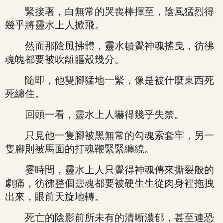
緊接著，白無常的哭喪棒揮至，陰風猛烈得
幾乎將靈水上人掀飛。
然而那陰風拂體，靈水頓覺神魂搖曳，彷彿
魂魄都要被吹離軀殼幾分。
隨即，他雙腳猛地一緊，像是被什麼東西死
死纏住。
回頭一看，靈水上人嚇得幾乎失禁。
只見他一隻腳被黑無常的勾魂索套牢，另一
隻腳則被馬面的打魂鞭緊緊纏繞。
霎時間，靈水上人只覺得神魂傳來撕裂般的
劇痛，彷彿整個靈魂都要被硬生生從肉身裡拖拽
出來，眼前天旋地轉。
死亡的陰影前所未有的清晰濃郁，甚至連恐