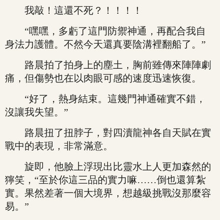
我敲！這還不死？！！！！
“嘿嘿，多虧了這門防禦神通，再配合我自
身法力護體。不然今天還真要陰溝裡翻船了。”
路晨拍了拍身上的塵土，胸前雖傳來陣陣劇
痛，但傷勢也在以肉眼可感的速度迅速恢復。
“好了，熱身結束。這幾門神通確實不錯，
沒讓我失望。”
路晨扭了扭脖子，對四瀆龍神各自天賦在實
戰中的表現，非常滿意。
旋即，他臉上浮現出比靈水上人更加森然的
獰笑，“至於你這三品的實力嘛……倒也還算紮
實。果然差著一個大境界，想越級挑戰沒那麼容
易。”