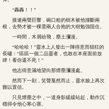
“轟轟！！”
接連兩聲巨響，碗口粗的樹木被他撞斷兩
根，去勢才被一棵需兩人合抱的大樹勉強阻住。
一時間，木屑紛飛，塵土瀰漫。
“哈哈哈！”靈水上人發出一陣得意而猖狂的
長嘯：“區區一個二品靈者，也敢在本座面前放
肆！看你還不死！”
他志得意滿地望向那煙塵瀰漫處。
然而下一刻，笑聲戛然而止，靈水臉上再次
難以置信。
只見煙塵之中，一道身影緩緩站起，動作沉
穩得令他心寒心塞。