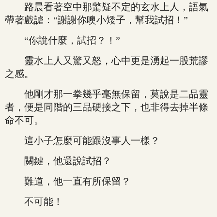
路晨看著空中那驚疑不定的玄水上人，語氣
帶著戲謔：“謝謝你噢小矮子，幫我試招！”
“你說什麼，試招？！”
靈水上人又驚又怒，心中更是湧起一股荒謬
之感。
他剛才那一拳幾乎毫無保留，莫說是二品靈
者，便是同階的三品硬接之下，也非得去掉半條
命不可。
這小子怎麼可能跟沒事人一樣？
關鍵，他還說試招？
難道，他一直有所保留？
不可能！