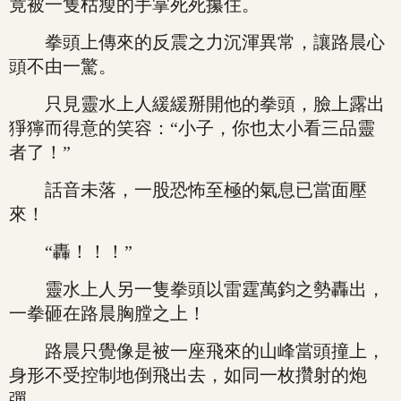
竟被一隻枯瘦的手掌死死攥住。
拳頭上傳來的反震之力沉渾異常，讓路晨心
頭不由一驚。
只見靈水上人緩緩掰開他的拳頭，臉上露出
猙獰而得意的笑容：“小子，你也太小看三品靈
者了！”
話音未落，一股恐怖至極的氣息已當面壓
來！
“轟！！！”
靈水上人另一隻拳頭以雷霆萬鈞之勢轟出，
一拳砸在路晨胸膛之上！
路晨只覺像是被一座飛來的山峰當頭撞上，
身形不受控制地倒飛出去，如同一枚攢射的炮
彈。