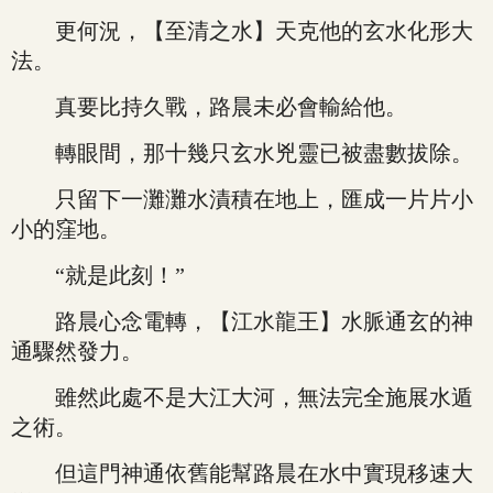
更何況，【至清之水】天克他的玄水化形大
法。
真要比持久戰，路晨未必會輸給他。
轉眼間，那十幾只玄水兇靈已被盡數拔除。
只留下一灘灘水漬積在地上，匯成一片片小
小的窪地。
“就是此刻！”
路晨心念電轉，【江水龍王】水脈通玄的神
通驟然發力。
雖然此處不是大江大河，無法完全施展水遁
之術。
但這門神通依舊能幫路晨在水中實現移速大