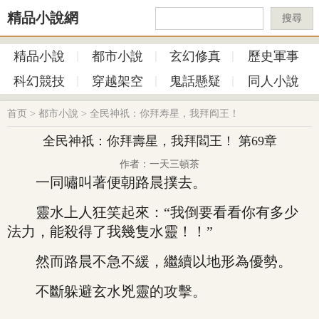
精品小說網
搜尋
精品小說
都市小說
玄幻修真
歷史軍事
科幻競技
穿越架空
鬼話懸疑
同人小說
首页
>
都市小說
>
全民神祇：你拜寿星，我拜阎王！
全民神祇：你拜壽星，我拜閻王！ 第69章
作者：一天三頓茶
一同嘯叫著便朝路晨撲去。
靈水上人狂笑起來：“我倒要看看你有多少
法力，能殺得了我幾隻水靈！！”
然而路晨不急不緩，繼續以地形為優勢。
不斷躲避玄水兇靈的攻擊。