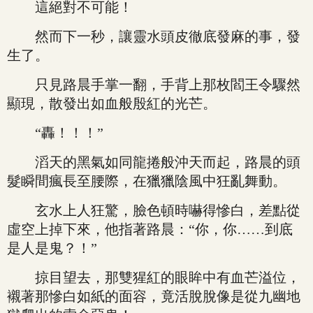
這絕對不可能！
然而下一秒，讓靈水頭皮徹底發麻的事，發
生了。
只見路晨手掌一翻，手背上那枚閻王令驟然
顯現，散發出如血般殷紅的光芒。
“轟！！！”
滔天的黑氣如同龍捲般沖天而起，路晨的頭
髮瞬間瘋長至腰際，在獵獵陰風中狂亂舞動。
玄水上人狂驚，臉色頓時嚇得慘白，差點從
虛空上掉下來，他指著路晨：“你，你……到底
是人是鬼？！”
掠目望去，那雙猩紅的眼眸中有血芒溢位，
襯著那慘白如紙的面容，竟活脫脫像是從九幽地