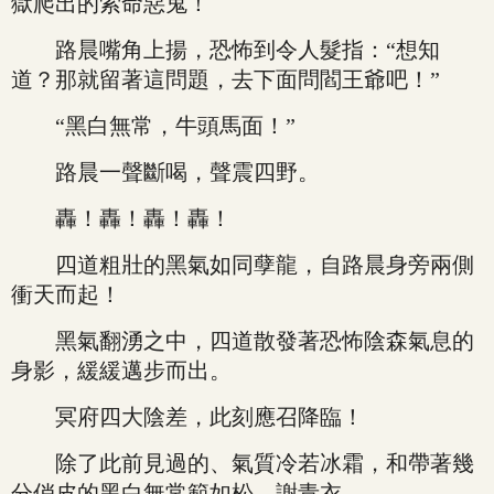
獄爬出的索命惡鬼！
路晨嘴角上揚，恐怖到令人髮指：“想知
道？那就留著這問題，去下面問閻王爺吧！”
“黑白無常，牛頭馬面！”
路晨一聲斷喝，聲震四野。
轟！轟！轟！轟！
四道粗壯的黑氣如同孽龍，自路晨身旁兩側
衝天而起！
黑氣翻湧之中，四道散發著恐怖陰森氣息的
身影，緩緩邁步而出。
冥府四大陰差，此刻應召降臨！
除了此前見過的、氣質冷若冰霜，和帶著幾
分俏皮的黑白無常範如松、謝青衣。