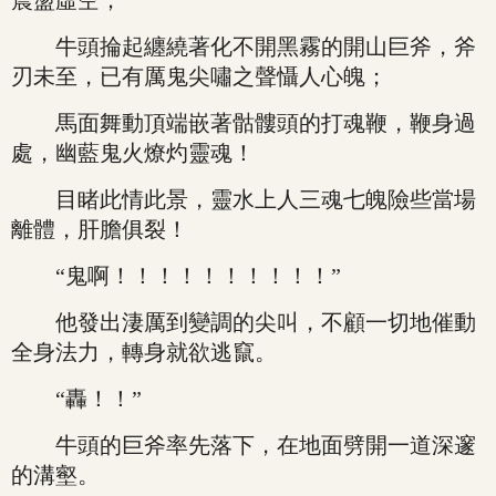
震盪虛空；
牛頭掄起纏繞著化不開黑霧的開山巨斧，斧
刃未至，已有厲鬼尖嘯之聲懾人心魄；
馬面舞動頂端嵌著骷髏頭的打魂鞭，鞭身過
處，幽藍鬼火燎灼靈魂！
目睹此情此景，靈水上人三魂七魄險些當場
離體，肝膽俱裂！
“鬼啊！！！！！！！！！！”
他發出淒厲到變調的尖叫，不顧一切地催動
全身法力，轉身就欲逃竄。
“轟！！”
牛頭的巨斧率先落下，在地面劈開一道深邃
的溝壑。