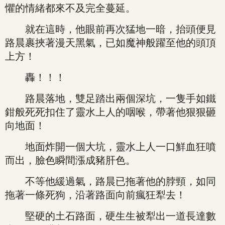
懼的情緒都來不及完全蔓延。
就在這時，他眼前再次猛地一暗，抬頭便見
路晨裹挾著漫天黑氣，已如魔神般躍至他的頭頂
上方！
轟！！！
路晨落地，雙足踏出兩個深坑，一隻手如鐵
鉗般死死扣住了靈水上人的咽喉，帶著他狠狠砸
向地面！
地面炸開一個大坑，靈水上人一口鮮血狂噴
而出，臉色瞬間漲成豬肝色。
不等他緩過氣，路晨已拖著他的脖頸，如同
拖著一條死狗，沿著路面向前瘋狂犁去！
堅硬的土石路面，硬生生被犁出一道長達數