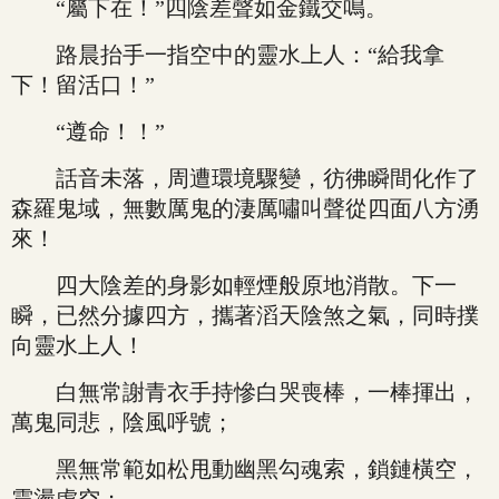
“屬下在！”四陰差聲如金鐵交鳴。
路晨抬手一指空中的靈水上人：“給我拿
下！留活口！”
“遵命！！”
話音未落，周遭環境驟變，彷彿瞬間化作了
森羅鬼域，無數厲鬼的淒厲嘯叫聲從四面八方湧
來！
四大陰差的身影如輕煙般原地消散。下一
瞬，已然分據四方，攜著滔天陰煞之氣，同時撲
向靈水上人！
白無常謝青衣手持慘白哭喪棒，一棒揮出，
萬鬼同悲，陰風呼號；
黑無常範如松甩動幽黑勾魂索，鎖鏈橫空，