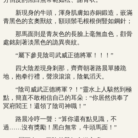
新現身的牛頭，渾身肌膚如赤銅鍛造，嵌滿
青黑色的玄奧獸紋，額頭鬃毛根根倒豎如鋼針；
那馬面則是青灰色的長臉上毫無血色，顴骨
處銘刻著淡黑色的詭異喪紋。
“屬下參見陰司武威正德將軍！！！”
四大陰差現身剎那，齊齊朝著路晨單膝跪
地，抱拳行禮，聲浪滾滾，陰氣滔天。
“陰司威武正德將軍？！”靈水上人駭然到極
點，簡直不敢相信自己的耳朵：“你居然供奉了
冥府閻王！還領了陰司神職！”
路晨冷哼一聲：“算你還有點見識，不
過……沒有獎勵！黑白無常，牛頭馬面！”