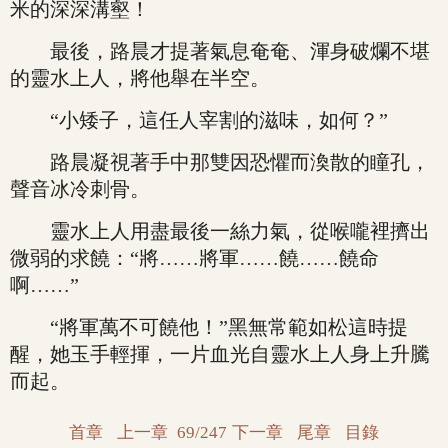
米的深深溝壑！
最後，路晨才提著氣息奄奄、渾身破爛不堪
的靈水上人，將他舉在半空。
“小矮子，這任人宰割的滋味，如何？”
路晨凝視著手中那雙因恐懼而渙散的瞳孔，
聲音冰冷刺骨。
靈水上人用盡最後一絲力氣，從喉嚨裡擠出
微弱的求饒：“將……將軍……饒……饒命
啊……”
“將軍萬不可饒他！”黑無常範如松這時提
醒，她玉手輕揮，一片血光自靈水上人身上升騰
而起。
首章
上一章
69/247
下一章
尾章
目錄