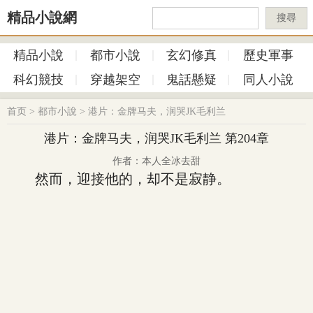
精品小說網
搜尋
精品小說
都市小說
玄幻修真
歷史軍事
科幻競技
穿越架空
鬼話懸疑
同人小說
首页
>
都市小說
>
港片：金牌马夫，润哭JK毛利兰
港片：金牌马夫，润哭JK毛利兰 第204章
作者：本人全冰去甜
然而，迎接他的，却不是寂静。