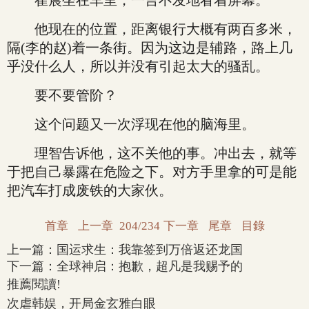
崔晨坐在车里，一言不发地看着屏幕。
他现在的位置，距离银行大概有两百多米，
隔(李的赵)着一条街。因为这边是辅路，路上几
乎没什么人，所以并没有引起太大的骚乱。
要不要管阶？
这个问题又一次浮现在他的脑海里。
理智告诉他，这不关他的事。冲出去，就等
于把自己暴露在危险之下。对方手里拿的可是能
把汽车打成废铁的大家伙。
首章
上一章
204/234
下一章
尾章
目錄
上一篇：
国运求生：我靠签到万倍返还龙国
下一篇：
全球神启：抱歉，超凡是我赐予的
推薦閱讀!
次虐韩娱，开局金玄雅白眼