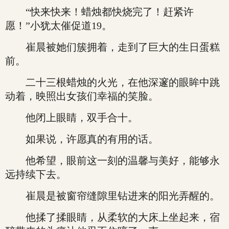
“快来快来！蜡烛都快烧完了！赶紧许
愿！”小犹太催促道19。
崔晨被她们簇拥着，走到了巨大的生日蛋糕
前。
二十三根蜡烛的火光，在他深邃的眼眸中跳
动着，映照出女孩们幸福的笑脸。
他闭上眼睛，双手合十。
如果说，许愿真的有用的话。
他希望，眼前这一刻的温馨与美好，能够永
远持续下去。
崔晨是被窗帘缝隙里钻进来的阳光弄醒的。
他揉了揉眼睛，从柔软的大床上坐起来，宿