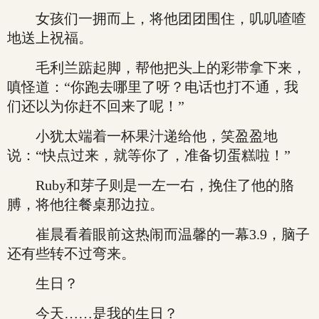
女孩们一拥而上，将他团团围住，叽叽喳喳
地送上祝福。
毛利兰踮起脚，帮他把头上的彩带拿下来，
嗔怪道：“你跑去哪里了呀？电话也打不通，我
们还以为你赶不回来了呢！”
小犹太端着一杯果汁递给他，笑盈盈地
说：“快点过来，就等你了，准备切蛋糕啦！”
Ruby和芽子则是一左一右，挽住了他的胳
膊，将他往餐桌那边拉。
崔晨看着眼前这热闹而温馨的一幕3.9，脑子
还有些转不过弯来。
生日？
今天……是我的生日？