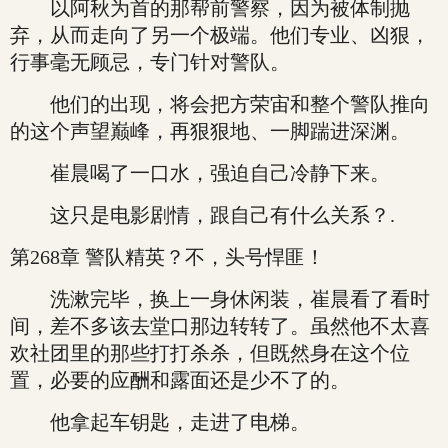
以阿秋为首的那帮前警察，因为被体制抛
弃，从而走向了另一个极端。他们专业、凶狠，
行事毫无顾忌，专门针对警队。
他们的出现，将会把方荣宙和整个警队推向
的这个声望巅峰，再狠狠地、一脚踹进深渊。
崔晨喝了一口水，强迫自己冷静下来。
这只是电影剧情，跟自己有什么关系？.
第268章 警队精英？不，头号悍匪！
洗漱完毕，换上一身休闲装，崔晨看了看时
间，差不多该去堂口那边转转了。虽然他不太喜
欢社团里的那些打打杀杀，但既然身在这个位
置，必要的应酬和露面还是少不了的。
他拿起车钥匙，走进了电梯。