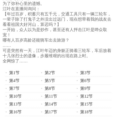
为了弥补心里的遗憾。
江叶在直播间询问：
【年过百岁，积蓄只有五千元，交通工具只有一辆三轮车，
一辈子除了打鬼子之外没出过远门，现在想带着我的战友去
看看祖国大好河山，算迟吗？】
一开始，众人以为是炒作，甚至还有人抨击江叶是哗众取
宠！
哪有人百岁高龄还能骑车出去旅游？
……
可是突然有一天，江叶年迈的身躯正骑着三轮车，车后放着
十几张烈士的遗像，步履维艰的出现在路上时。
全网惊了……
第1节
第2节
第3节
第4节
第5节
第6节
第7节
第8节
第9节
第10节
第11节
第12节
第13节
第14节
第15节
第16节
第17节
第18节