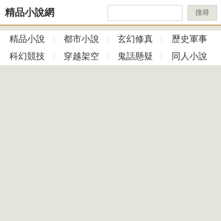
精品小說網
搜尋
精品小說
都市小說
玄幻修真
歷史軍事
科幻競技
穿越架空
鬼話懸疑
同人小說