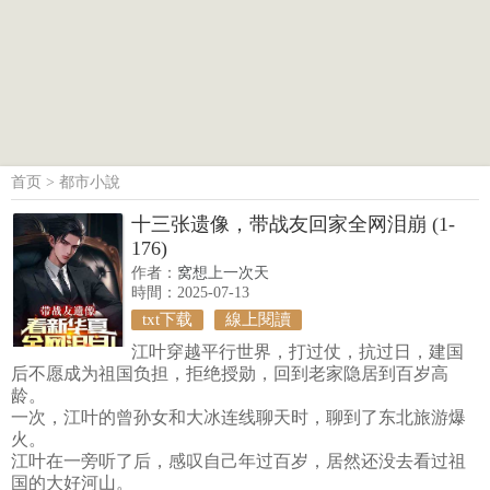
首页
>
都市小說
十三张遗像，带战友回家全网泪崩 (1-
176)
作者：
窝想上一次天
時間：2025-07-13
txt下载
線上閱讀
江叶穿越平行世界，打过仗，抗过日，建国
后不愿成为祖国负担，拒绝授勋，回到老家隐居到百岁高
龄。
一次，江叶的曾孙女和大冰连线聊天时，聊到了东北旅游爆
火。
江叶在一旁听了后，感叹自己年过百岁，居然还没去看过祖
国的大好河山。