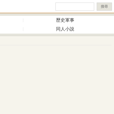
搜尋
歷史軍事
同人小說