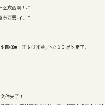
么东西啊！-”
东西罢-了。”
四⑻■「耳＄◎⑷叁／^伞０⒌是吃定了。
下。
文件夹了！