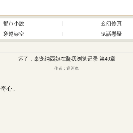
都市小說
玄幻修真
穿越架空
鬼話懸疑
坏了，桌宠纳西妲在翻我浏览记录 第49章
作者：巡河車
奇心。