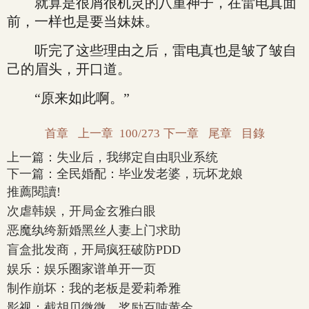
就算是很屑很机灵的八重神子，在雷电真面
前，一样也是要当妹妹。
听完了这些理由之后，雷电真也是皱了皱自
己的眉头，开口道。
“原来如此啊。”
首章
上一章
100/273
下一章
尾章
目錄
上一篇：
失业后，我绑定自由职业系统
下一篇：
全民婚配：毕业发老婆，玩坏龙娘
推薦閱讀!
次虐韩娱，开局金玄雅白眼
恶魔纨绔新婚黑丝人妻上门求助
盲盒批发商，开局疯狂破防PDD
娱乐：娱乐圈家谱单开一页
制作崩坏：我的老板是爱莉希雅
影视：截胡贝微微，奖励百吨黄金