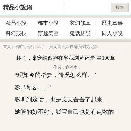
精品小說網
搜尋
精品小說
都市小說
玄幻修真
歷史軍事
科幻競技
穿越架空
鬼話懸疑
同人小說
首页
>
都市小說
>
坏了，桌宠纳西妲在翻我浏览记录
坏了，桌宠纳西妲在翻我浏览记录 第100章
作者：巡河車
“现如今的稻妻，情况怎么样。”
影:“啊这……”
影听到这话，也是支支吾吾了起来。
她管的好不好，影宝自己也是有点数的。