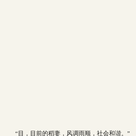
“目，目前的稻妻，风调雨顺，社会和谐。”