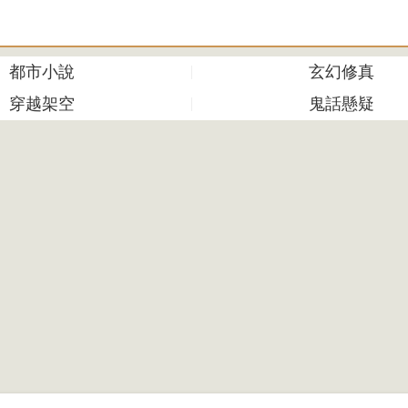
都市小說
玄幻修真
穿越架空
鬼話懸疑