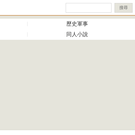
搜尋
歷史軍事
同人小說