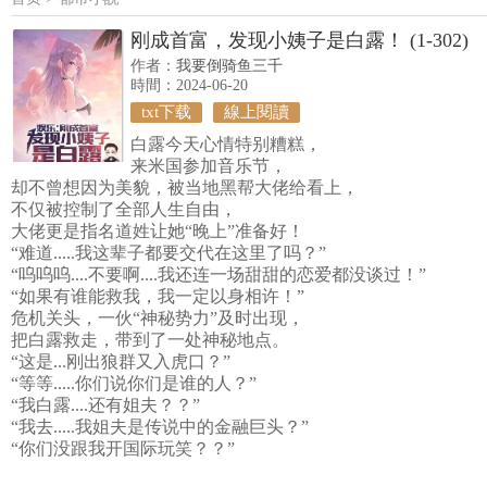
刚成首富，发现小姨子是白露！ (1-302)
作者：
我要倒骑鱼三千
時間：2024-06-20
txt下载
線上閱讀
白露今天心情特别糟糕，
来米国参加音乐节，
却不曾想因为美貌，被当地黑帮大佬给看上，
不仅被控制了全部人生自由，
大佬更是指名道姓让她“晚上”准备好！
“难道.....我这辈子都要交代在这里了吗？”
“呜呜呜....不要啊....我还连一场甜甜的恋爱都没谈过！”
“如果有谁能救我，我一定以身相许！”
危机关头，一伙“神秘势力”及时出现，
把白露救走，带到了一处神秘地点。
“这是...刚出狼群又入虎口？”
“等等.....你们说你们是谁的人？”
“我白露....还有姐夫？？”
“我去.....我姐夫是传说中的金融巨头？”
“你们没跟我开国际玩笑？？”