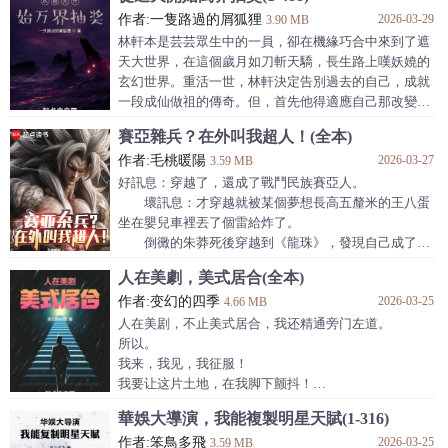
什麼....地獄響尾蛇是凱多老師？瓦斯霧狀生命體埃
作者:一隻路過的屑狐狸
2026-03-29
是老沙？育人獸帕普是大媽？
3.90 MB
鐵塊原來是“堅”？指槍實際是“發”？紙繪原來
林軒本是芸芸眾生中的一員，卻在機緣巧合中來到了遮
是“流”？
天大世界，在這個歲月如刀斬天驕，長生路上嘆妖嬈的
見聞色原來是“圓”啊？！
玄幻世界。重活一世，林軒決定告別過去的自己，成就
大師，我悟了！
一段成仙做祖的傳奇。但，首先他得適應自己那改變的
黑鯨號經歷大逃殺之後，死的死，逃的逃，改寫結
身體（林軒：這麼漂亮肯定是男孩子對吧！）。
賽亞雜兵？在外叫我超人！(全本)
局最終吃雞的庫洛洛帶領全新的幻影旅團坐擁黑鯨號，
乘風起航！
作者:毛桃暖陽
2026-03-27
3.59 MB
好訊息：穿越了，還成了戰鬥民族賽亞人。
壞訊息：才穿越就被某個夢想長高五釐米的王八蛋
坐在嬰兒車裡丟了個雷給炸了。
倒黴的朱莽死後穿越到《龍珠》，發現自己成了一
個賽亞人的下級戰士。
人在美劇，美式居合(全本)
雖然只有1000戰鬥力，甚至還不如出場時的拉蒂
作者:变幻的四季
2026-03-25
茲。
4.66 MB
簡稱：賽亞雜兵。
人在美剧，不止美式居合，我还精通旁门左道。
但當他來到了其他宇宙，當熱血漫設定混入現實，
所以。
卻發現，原來弱的不是他啊！
我来，我见，我征服！
海賊王：開局就是頂上戰爭。大將？四皇？不好意
我要让这片土地，在我脚下颤抖！
思，你們說話有點大聲了。
--------
華娛大導演，我能複製明星天賦(1-316)
環太平洋：體重兩千多噸的怪獸？我這一拳，1000
暂定世界：《越狱》，《无耻之徒》，《黑名单》，
戰鬥力，你接得住麼？
作者:笨鳥多飛
2026-03-25
《黑吃黑》，《疾速追杀》，《Breaking Bad》,
3.59 MB