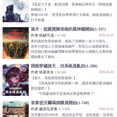
《Better Call Saul》,《谍影重重》，......等待补充。
【高定六千多，歡迎品嚐，寫過精品單菲文《華娛從藝
--------
校開始》】
夢迴2005年，李澤昊自帶導演打卡系統，能從各路藝人
打卡裝備。
從天仙身上獲得美貌，從女頂流身上獲得黑絲，從老師
港片：從購買陳浩南的風神腿開始(1-197)
身上獲得攝影和指導技能。
作者:紙鍵不成
2026-03-23
【叮咚，打卡成功，獲得天仙美貌+2】
2.45 MB
【叮咚，打卡成功，獲得攝影理論知識+2】
來到港綜世界的林浪，成為了洪興的一名小小四九，
【叮咚，打卡成功，獲得黃三石拿手菜式+2】
原本只想混上大底後徹底躺平，安安心心成個富家翁，
這個圈子有人靠才華，有人靠背景，有人靠鈔能力。
但這個計劃在銅鑼灣陳浩南帶著四名小弟闖入北角時候
李澤昊只靠實力！
開始產生了變化，
深藍，加點！
他，開啟了金手指！
我能穿越諸天，但系統是亂的(1-286)
本書又名《開局獲取天仙美貌，這個導演無敵了》，
花錢就能夠購買劇情人物身上的出現的光團，
《從明星身上薅技能，我無敵了》。
作者:哈基米夫
2026-03-20
這些光團中有著各種各樣的東西——技能、屬性點、武
1.84 MB
器、裝備、情報……
【老大，系統來陪您裝逼啦~】
從陳浩南身上買到了風神腿
【身為初來乍到的萌新一枚，還請先嚐試著消滅詭
從李乾坤身上買到了攝影
異惡靈吧！】
從何敏身上買到了教授
“可我參加的不是第四次聖盃戰爭嗎？”
從阮梅身上買到了浙菜
剛乾掉雨生龍之介獲得御主身份的陳雲微微皺眉；
首富從沃爾瑪採購員開始(1-749)
從李家源身上買到了洞察力
【老大，系統又來陪你裝逼啦~】
從布同林身上買到了超級耐力
作者:藤原马里奥
2026-03-16
【漸入佳境的您要證明自己，那就努力鎮壓為禍一
4.73 MB
從王建軍身上買到了白刃格鬥技
方的妖王吔！】
沈浪重生回1996年，他沒有金手指、沒有系統，沒有相