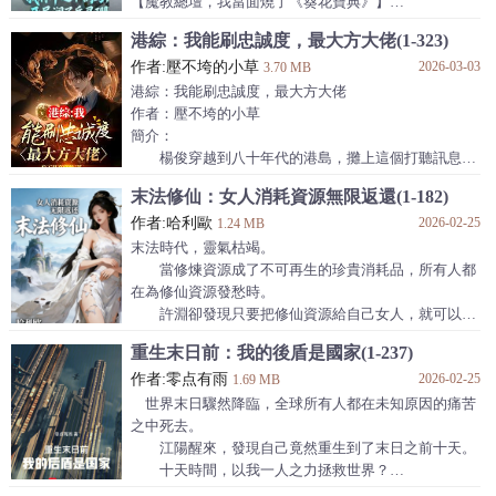
【魔教總壇，我當面燒了《葵花寶典》】
東方不敗繡花針驚掉：“本座苦修二十年，你燒書就超
港綜：我能刷忠誠度，最大方大佬(1-323)
越？！”
作者:壓不垮的小草
2026-03-03
任我行吸星大法差點反噬：“這小子……把神功當柴
3.70 MB
燒？！”
港綜：我能刷忠誠度，最大方大佬
嶽靈珊（從棋子變真愛）：“小林子你慢點，我爹還在
作者：壓不垮的小草
追殺我們！”
簡介：
任盈盈（默默吃醋）：“衝哥，你師弟好像比你瀟灑？”
楊俊穿越到八十年代的港島，攤上這個打聽訊息要
五嶽劍盟集體破防：“他不講武德！還帶雙修作弊？！”
靠看報紙的廢物大佬，本來楊俊打算躺平，幸虧系統及
末法修仙：女人消耗資源無限返還(1-182)
林平之笑了：“燒！全燒了！
時到賬。
作者:哈利歐
2026-02-25
“幫小弟駱天虹的母親付醫藥費，獲得駱天虹+20點
1.24 MB
忠誠度，獎勵高階槍鬥術。”
末法時代，靈氣枯竭。
“給小弟阿華5000元獎金，獲得阿華+10忠誠度，獎
當修煉資源成了不可再生的珍貴消耗品，所有人都
勵黃金腰子一對。”
在為修仙資源發愁時。
“給小結巴治療口吃，獲得小結巴+50忠誠度，獎勵
許淵卻發現只要把修仙資源給自己女人，就可以獲
AK47生產線。“
得無限返還。
重生末日前：我的後盾是國家(1-237)
只要提升小弟的忠誠度，就可以獲得各種獎勵，史
於是。
上最大方的老大出場。
作者:零点有雨
2026-02-25
許淵立下宏願：
1.69 MB
東星烏鴉：“我去
為少女立心，為御姐立命！
世界末日驟然降臨，全球所有人都在未知原因的痛苦
為仙子繼絕學，為女帝開太平！
之中死去。
江陽醒來，發現自己竟然重生到了末日之前十天。
十天時間，以我一人之力拯救世界？
江陽毫不猶豫放棄這種想法，轉身就將末日情報上