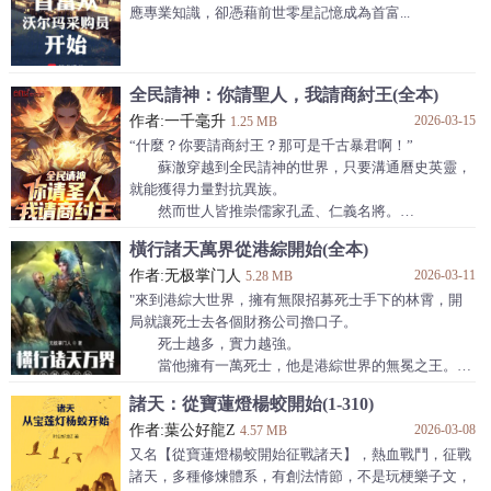
...
“人在木葉我上哪去給你找妖王，九尾妖狐行不
應專業知識，卻憑藉前世零星記憶成為首富...
就
行？”
正在謀劃綁架臨產漩渦玖辛奈的陳雲甩了甩手上的
碎肉；
全民請神：你請聖人，我請商紂王(全本)
【老大，系統雙來陪你裝逼啦~】
【日臻成熟的您想要獨當一面，務必解決煉獄島上
作者:一千毫升
2026-03-15
1.25 MB
橫行的喪屍呀
“什麼？你要請商紂王？那可是千古暴君啊！”
蘇澈穿越到全民請神的世界，只要溝通曆史英靈，
就能獲得力量對抗異族。
然而世人皆推崇儒家孔孟、仁義名將。
認為仁者無敵，結果在異族面前，講仁義的英靈被
橫行諸天萬界從港綜開始(全本)
打得稀爛。
作者:无极掌门人
2026-03-11
蘇澈：“在這個吃人的亂世，仁義就是找死！”
5.28 MB
“既然聖人救不了世，那就讓暴君來！”
"來到港綜大世界，擁有無限招募死士手下的林霄，開
當全校斥巨資請聖人時，蘇澈花一百塊買了個廢棄
局就讓死士去各個財務公司擼口子。
龜甲，點上劣質香菸，直奔商紂王。
死士越多，實力越強。
蘇澈：“大王，您非昏君，乃是敢射天神、拓土開
當他擁有一萬死士，他是港綜世界的無冕之王。
疆的人皇！世人愚昧，唯我懂您。”
當他擁有十萬死士，他就是橫行諸天的祖宗人。
諸天：從寶蓮燈楊蛟開始(1-310)
帝辛：“孤揹負罵名四
當他擁有億萬死士，不好意思，吾已肉身成聖。
作者:葉公好龍Z
2026-03-08
劇情世界：港綜世界、民國世界、都市影視、武俠
4.57 MB
世界、美漫綜漫……"
又名【從寶蓮燈楊蛟開始征戰諸天】，熱血戰鬥，征戰
諸天，多種修煉體系，有創法情節，不是玩梗樂子文，