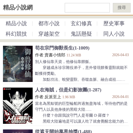
精品小說網
搜尋
精品小說
都市小說
玄幻修真
歷史軍事
科幻競技
穿越架空
鬼話懸疑
同人小說
苟在宗門御獸長生(1-1009)
作者:賣書小情郎
2026-04-03
11.24 MB
別人修仙靠天資，他修仙靠餵飯。
穿越成永珍宗雜役弟子，意外發現餵養靈獸就能不
斷獲得獎勵。
加點功法、蛻變靈獸、吞噬血脈、融合成祖......
當同門還在為契約一頭靈獸煩惱時。
人在海賊，但是幻影旅團(1-287)
餘長生看著滿院異變的仙寵陷入沉思。
作者:反派至上
2026-04-01
噴火的玄水龜，御雷的食鐵獸，長出九條尾巴的雜
1.96 MB
毛狐狸。
當名為黑鯨號的巨型輪船跨過無盡海域，等待他們的是
"那雜役養的靈蛇怎會呼風喚雨？"
守門人以及他身後的黑暗大陸.......
"不好！護宗神獸在追著那雜役弟子要飯！"
什麼？你跟我說守門人是哥爾·D·羅傑？
"後山雜役院的烏鴉為何能口吐劍意？"
黑暗大陸遍地是可以讓人吃了就會覺醒念能力的紫
無論是何低階妖獸，他都能培養成為仙寵！
色果實？
從遮天開始萬界抽獎(1-488)
餘長生默默把《血脈