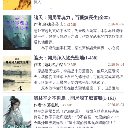
慎入……
——
楊蛟打破胎中之迷。
諸天：開局零魂力，百藝煉長生(全本)
發現自己成了神話世界二郎神楊戩與三聖母楊嬋的
作者:麥穗朵朵花
2026-03-06
大哥。
1.82 MB
距離被天庭滅門還有半年時間。
意外穿越到玄幻下水道，先天魂力為零，本以為只能碌
楊蛟無法接受這個事實。
碌一生，好在天無絕人之路，作為廢武魂的門竟然能連
幸好，關鍵時刻，他覺醒了【諸天輪迴盤】……
通其他世界。
消耗世界本源之力，就能輪迴諸天萬界。
為了避免無辜枉死，葉玄穿梭諸天萬界，小心翼翼
遮天世界：他是華雲飛，以一部有缺陷的《吞天魔
地生存，同時從危險中掌握各種技藝。
遮天：開局拜入搖光聖地(1-488)
功》，吞噬諸多體質，逆開第六秘境，孕育萬道至尊骨
種田，御獸，鍛器......一步步將偉力歸於己身，成
而成道。
作者:我愛吃甜粽
2026-03-04
就無上仙途！
5.92 MB
大聖傳、陽神世界：他以《神魔九變》
“在諸天你叫我小葉我不挑你理，在下水道你該叫
穿越遮天世界，李堯是十分驚喜的，他拜入恆陽洞
我什麼？”
天，準備從這裡踏上自己的修行路，可他剛完成基礎培
訓，恆陽洞天上屬的大勢力搖光聖地就來了。
原本他準備只是在搖光聖地過度一下，但是誰知
道，一個不小心，龍紋黑金鼎就到了他的手裡。
我林平之不割鳥，開局潤了嶽靈珊(1-161)
本書又名:《什麼，我要去和搖光爭奪聖子》
作者:木落魚風
2026-03-03
1.45 MB
林平之當眾焚燒《辟邪劍譜》，灰燼入體竟直接滿級！
偽君子嶽不群徹底崩潰：“你不自宮，怎麼練的？！”
令狐沖世界觀炸裂：“這比我的獨孤九劍還離譜！”