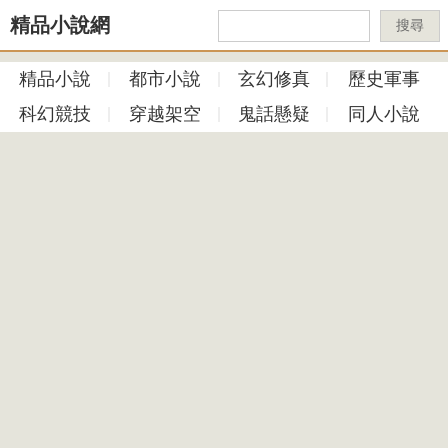
精品小說網
搜尋
精品小說
都市小說
玄幻修真
歷史軍事
科幻競技
穿越架空
鬼話懸疑
同人小說