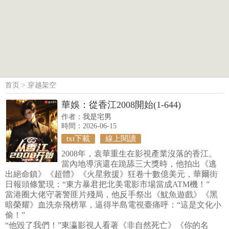
首页
>
穿越架空
華娛：從香江2008開始(1-644)
作者：
我是宅男
時間：2026-06-15
txt下載
線上閱讀
2008年，袁華重生在影視產業沒落的香江。
當內地導演還在跪舔三大獎時，他拍出《逃
出絕命鎮》《超體》《火星救援》狂卷十數億美元，華爾街
日報頭條驚現：“東方暴君把北美電影市場當成ATM機！”
當港圈大佬守著警匪片殘局，他反手祭出《魷魚遊戲》《黑
暗榮耀》血洗奈飛榜單，逼得半島電視臺痛呼：“這是文化小
偷！”
“他毀了我們！”東瀛影視人看著《非自然死亡》《你的名