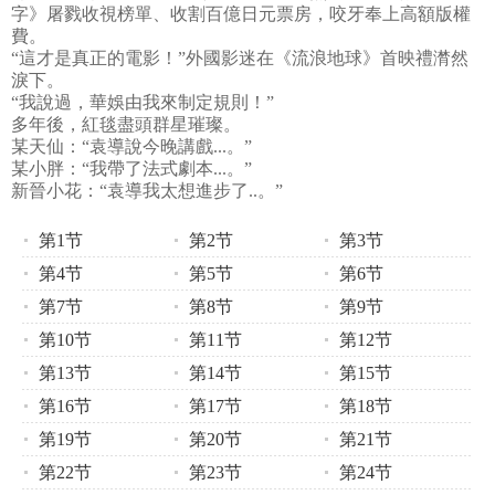
字》屠戮收視榜單、收割百億日元票房，咬牙奉上高額版權
費。
“這才是真正的電影！”外國影迷在《流浪地球》首映禮潸然
淚下。
“我說過，華娛由我來制定規則！”
多年後，紅毯盡頭群星璀璨。
某天仙：“袁導說今晚講戲...。”
某小胖：“我帶了法式劇本...。”
新晉小花：“袁導我太想進步了..。”
第1节
第2节
第3节
第4节
第5节
第6节
第7节
第8节
第9节
第10节
第11节
第12节
第13节
第14节
第15节
第16节
第17节
第18节
第19节
第20节
第21节
第22节
第23节
第24节