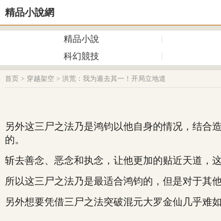
精品小說網
精品小說
科幻競技
首页
>
穿越架空
>
洪荒：我为遁去其一！开局立地道
另外这三尸之法乃是鸿钧以他自身的情况，结合
的。
斩去善念、恶念和执念，让他更加的贴近天道，
所以这三尸之法乃是最适合鸿钧的，但是对于其
另外想要凭借三尸之法突破混元大罗金仙几乎难