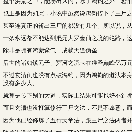
整个洪荒之中，能凑出来的，除了鸿钧之外，恐
也正是因为如此，小说中虽然说鸿钧传下了三尸
甚至连真正的斩出三尸的都没有几个。所以说，
一条永远都不能达到混元大罗金仙之境的绝路，
除非是拥有鸿蒙紫气，成就天道伪圣。
后世的诸如镇元子、冥河之流卡在准圣巅峰亿万
不过玄清倒也没有点破鸿钧，因为鸿钧的道法本
没有多少人。
就算是传下别的大道，实际上结果可能也好不到
而且玄清也没打算修行三尸之法，不是不愿意，
因为他已经修炼了五行天帝法，跟三尸之法两者