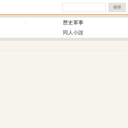
搜尋
歷史軍事
同人小說