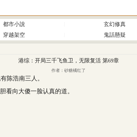
都市小說
玄幻修真
穿越架空
鬼話懸疑
港综：开局三千飞鱼卫，无限复活 第69章
作者：砂糖橘红了
有陈浩南三人。
胆看向大傻一脸认真的道。