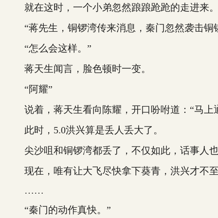
就在这时，一个小弟忽然踉踉跄跄的走进来
“蒋先生，铜锣湾传来消息，秦门忽然袭击铜锣
“怎么会这样。”
蒋天生闻言，脸色顿时一变。
“阿耀”
说着，蒋天生看向陈耀，开口吩咐道：“马上通
此时，5.0洪兴算是丢人丢大了。
尖沙咀和铜锣湾都丢了，不仅如此，话事人也
现在，唯有让大飞尽快拿下葵青，洪兴才不至
……
“秦门的动作真快。”