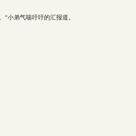
。”小弟气喘吁吁的汇报道。