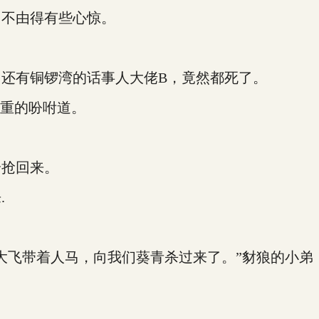
不由得有些心惊。
有铜锣湾的话事人大佬B，竟然都死了。
重的吩咐道。
抢回来。
.
飞带着人马，向我们葵青杀过来了。”豺狼的小弟