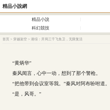
精品小說網
精品小說
科幻競技
首页
>
穿越架空
>
港综：开局三千飞鱼卫，无限复活
“黄炳华”
秦风闻言，心中一动，想到了那个警枪。
“把他带到会议室等我。”秦风对阿布吩咐道。
“是，风哥。”