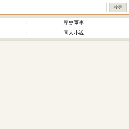
搜尋
歷史軍事
同人小說