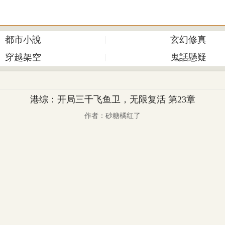
都市小說
玄幻修真
穿越架空
鬼話懸疑
港综：开局三千飞鱼卫，无限复活 第23章
作者：砂糖橘红了