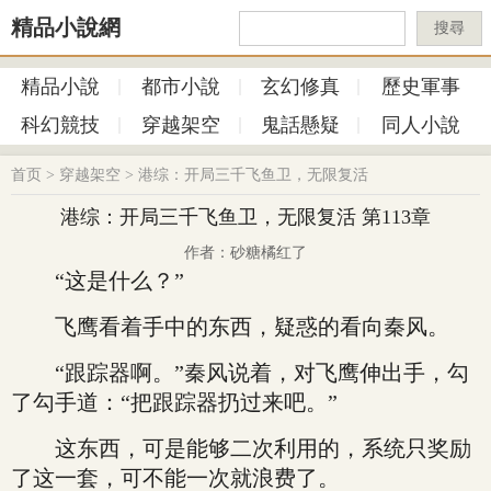
精品小說網
搜尋
精品小說
都市小說
玄幻修真
歷史軍事
科幻競技
穿越架空
鬼話懸疑
同人小說
首页
>
穿越架空
>
港综：开局三千飞鱼卫，无限复活
港综：开局三千飞鱼卫，无限复活 第113章
作者：砂糖橘红了
“这是什么？”
飞鹰看着手中的东西，疑惑的看向秦风。
“跟踪器啊。”秦风说着，对飞鹰伸出手，勾
了勾手道：“把跟踪器扔过来吧。”
这东西，可是能够二次利用的，系统只奖励
了这一套，可不能一次就浪费了。