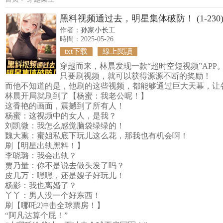
黑料视频通过去，明星集体破防！ (1-230
作者：
孙家小长工
時間：2025-05-26
txt下载
線上閱讀
穿越而来，林晨发现一款“超时空短视频”APP
只要刷视频，就可以获得源源不断的奖励！
而他不知道的是，他刷的这些视频，都能够通过巨大天幕，让
林晨开局就刷到了【杨蜜：我老公呢！】
这香艳的画面，震撼到了所有人！
杨蜜：这视频中的女人，是我？
刘凯微：我怎么感觉脑袋绿绿的！
魏大熏：蜜姐私底下玩儿这么花，那我也有机会啊！
刷【明星出轨黑料！】
李晓璐：我会出轨？
贾乃量：你不是说去做头发了吗？
皮几万：嘿嘿，还是嫂子好玩儿！
杨影：我也离婚了？
丫丫：男人没一个好东西！
刷【哪吒2冲击全球票房！】
“阿凡达算个屁！”