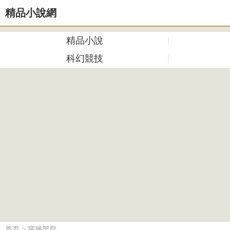
精品小說網
精品小說
科幻競技
首页
>
穿越架空