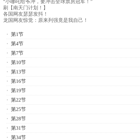
“小哪吒给爷冲，要冲击全球票房冠军！”
刷【南天门计划！】
各国网友瑟瑟发抖！
龙国网友惊觉：原来列强竟是我自己！
第1节
第4节
第7节
第10节
第13节
第16节
第19节
第22节
第25节
第28节
第31节
第34节