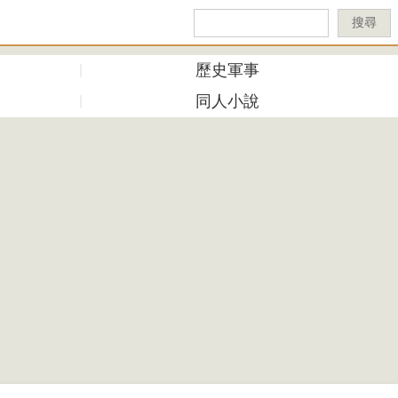
搜尋
歷史軍事
同人小說