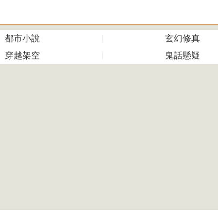
都市小說
玄幻修真
穿越架空
鬼話懸疑