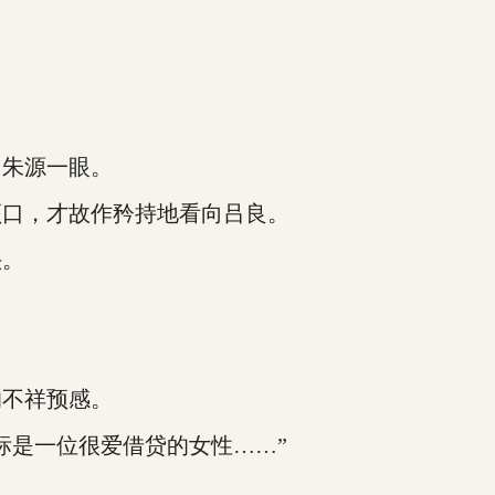
朱源一眼。
口，才故作矜持地看向吕良。
头。
不祥预感。
是一位很爱借贷的女性……”