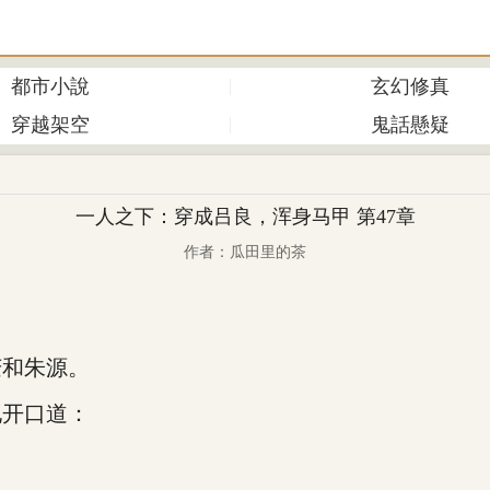
都市小說
玄幻修真
穿越架空
鬼話懸疑
一人之下：穿成吕良，浑身马甲 第47章
作者：瓜田里的茶
和朱源。
开口道：