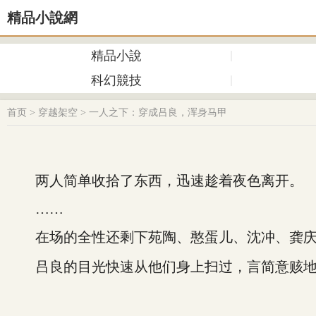
精品小說網
精品小說
科幻競技
首页
>
穿越架空
>
一人之下：穿成吕良，浑身马甲
两人简单收拾了东西，迅速趁着夜色离开。
……
在场的全性还剩下苑陶、憨蛋儿、沈冲、龚庆
吕良的目光快速从他们身上扫过，言简意赅地