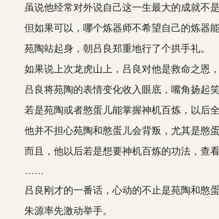
虽说他经常对外说自己这一生最大的成就不是
但如果可以，哪个炼器师不希望自己的炼器能
苑陶站起身，朝吕良郑重地行了个拱手礼。
如果说上次龙虎山上，吕良对他是救命之恩，
吕良将苑陶的表情变化收入眼底，嘴角扬起笑
若是苑陶或者憨蛋儿能掌握神机百炼，以后全
他并不担心苑陶和憨蛋儿会背叛，尤其是憨蛋
而且，他以后若是想要神机百炼的功法，查看
……
吕良刚才的一番话，心动的不止是苑陶和憨蛋
朱源率先激动举手。