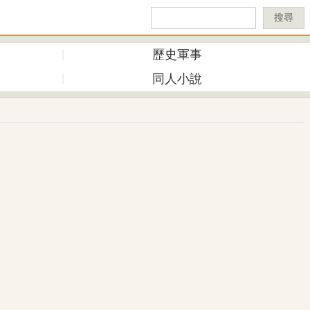
搜尋
歷史軍事
同人小說