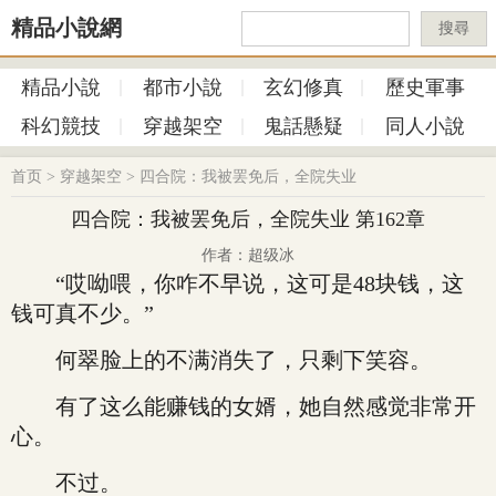
精品小說網
搜尋
精品小說
都市小說
玄幻修真
歷史軍事
科幻競技
穿越架空
鬼話懸疑
同人小說
首页
>
穿越架空
>
四合院：我被罢免后，全院失业
四合院：我被罢免后，全院失业 第162章
作者：超级冰
“哎呦喂，你咋不早说，这可是48块钱，这
钱可真不少。”
何翠脸上的不满消失了，只剩下笑容。
有了这么能赚钱的女婿，她自然感觉非常开
心。
不过。