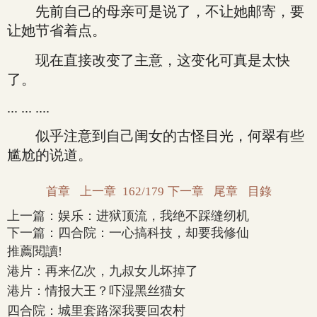
先前自己的母亲可是说了，不让她邮寄，要
让她节省着点。
现在直接改变了主意，这变化可真是太快
了。
... ... ....
似乎注意到自己闺女的古怪目光，何翠有些
尴尬的说道。
首章
上一章
162/179
下一章
尾章
目錄
上一篇：
娱乐：进狱顶流，我绝不踩缝纫机
下一篇：
四合院：一心搞科技，却要我修仙
推薦閱讀!
港片：再来亿次，九叔女儿坏掉了
港片：情报大王？吓湿黑丝猫女
四合院：城里套路深我要回农村