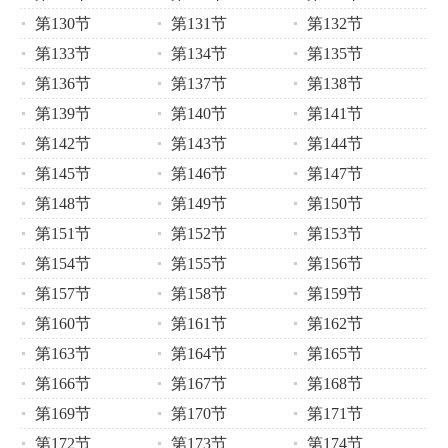
第130节
第131节
第132节
第133节
第134节
第135节
第136节
第137节
第138节
第139节
第140节
第141节
第142节
第143节
第144节
第145节
第146节
第147节
第148节
第149节
第150节
第151节
第152节
第153节
第154节
第155节
第156节
第157节
第158节
第159节
第160节
第161节
第162节
第163节
第164节
第165节
第166节
第167节
第168节
第169节
第170节
第171节
第172节
第173节
第174节