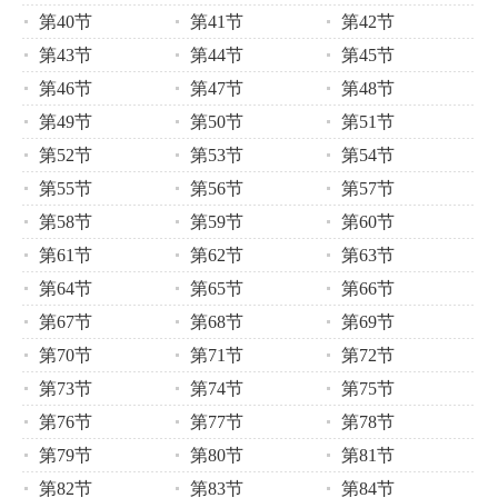
第40节
第41节
第42节
第43节
第44节
第45节
第46节
第47节
第48节
第49节
第50节
第51节
第52节
第53节
第54节
第55节
第56节
第57节
第58节
第59节
第60节
第61节
第62节
第63节
第64节
第65节
第66节
第67节
第68节
第69节
第70节
第71节
第72节
第73节
第74节
第75节
第76节
第77节
第78节
第79节
第80节
第81节
第82节
第83节
第84节