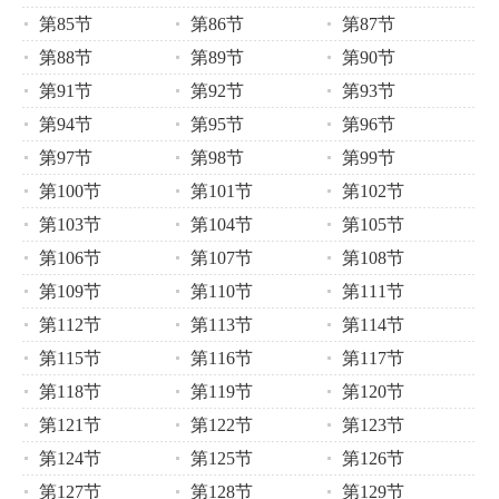
第85节
第86节
第87节
第88节
第89节
第90节
第91节
第92节
第93节
第94节
第95节
第96节
第97节
第98节
第99节
第100节
第101节
第102节
第103节
第104节
第105节
第106节
第107节
第108节
第109节
第110节
第111节
第112节
第113节
第114节
第115节
第116节
第117节
第118节
第119节
第120节
第121节
第122节
第123节
第124节
第125节
第126节
第127节
第128节
第129节