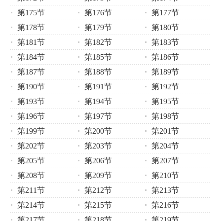
第175节
第176节
第177节
第178节
第179节
第180节
第181节
第182节
第183节
第184节
第185节
第186节
第187节
第188节
第189节
第190节
第191节
第192节
第193节
第194节
第195节
第196节
第197节
第198节
第199节
第200节
第201节
第202节
第203节
第204节
第205节
第206节
第207节
第208节
第209节
第210节
第211节
第212节
第213节
第214节
第215节
第216节
第217节
第218节
第219节