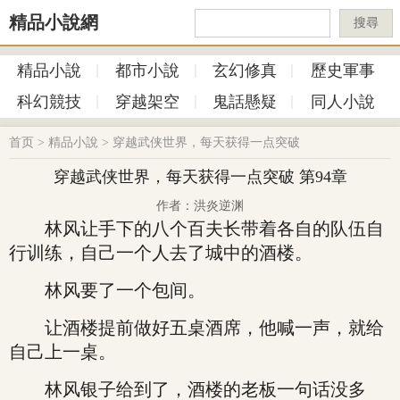
精品小說網
搜尋
精品小說
都市小說
玄幻修真
歷史軍事
科幻競技
穿越架空
鬼話懸疑
同人小說
首页
>
精品小說
>
穿越武侠世界，每天获得一点突破
穿越武侠世界，每天获得一点突破 第94章
作者：洪炎逆渊
林风让手下的八个百夫长带着各自的队伍自
行训练，自己一个人去了城中的酒楼。
林风要了一个包间。
让酒楼提前做好五桌酒席，他喊一声，就给
自己上一桌。
林风银子给到了，酒楼的老板一句话没多