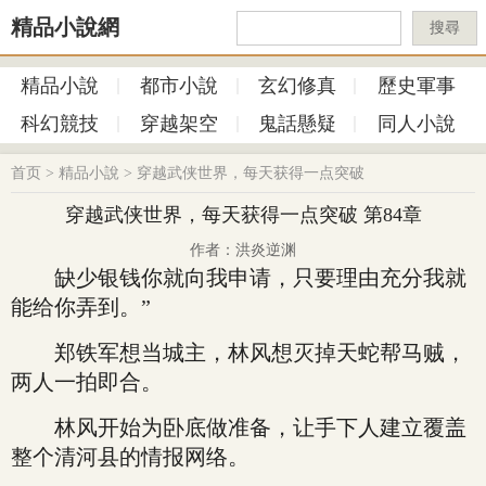
精品小說網
搜尋
精品小說
都市小說
玄幻修真
歷史軍事
科幻競技
穿越架空
鬼話懸疑
同人小說
首页
>
精品小說
>
穿越武侠世界，每天获得一点突破
穿越武侠世界，每天获得一点突破 第84章
作者：洪炎逆渊
缺少银钱你就向我申请，只要理由充分我就
能给你弄到。”
郑铁军想当城主，林风想灭掉天蛇帮马贼，
两人一拍即合。
林风开始为卧底做准备，让手下人建立覆盖
整个清河县的情报网络。