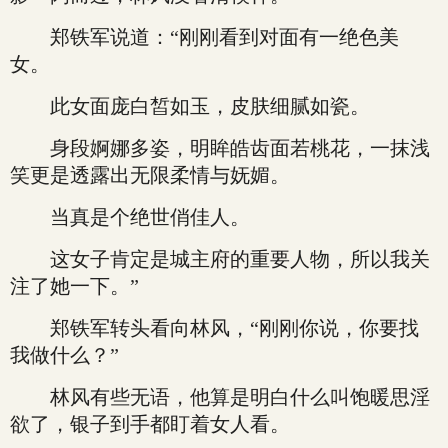
郑铁军说道：“刚刚看到对面有一绝色美
女。
此女面庞白皙如玉，皮肤细腻如瓷。
身段婀娜多姿，明眸皓齿面若桃花，一抹浅
笑更是透露出无限柔情与妩媚。
当真是个绝世俏佳人。
这女子肯定是城主府的重要人物，所以我关
注了她一下。”
郑铁军转头看向林风，“刚刚你说，你要找
我做什么？”
林风有些无语，他算是明白什么叫饱暖思淫
欲了，银子到手都盯着女人看。