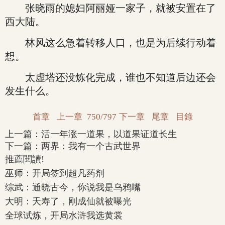
张晓雨的媳妇阿丽娅一家子，就被安置在了
西大陆。
林风这么急着转移人口，也是为后续行动着
想。
太虚塔还没炼化完成，谁也不知道后边还会
发生什么。
首章
上一章
750/797
下一章
尾章
目錄
上一篇：
活一年涨一道果，以道果证道长生
下一篇：
两界：我有一个古武世界
推薦閱讀!
巫师：开局签到超凡药剂
综武：通晓古今，你说我是乌鸦嘴
大明：夭寿了，刚成仙就被曝光
全球试炼，开局水浒我选黄裳