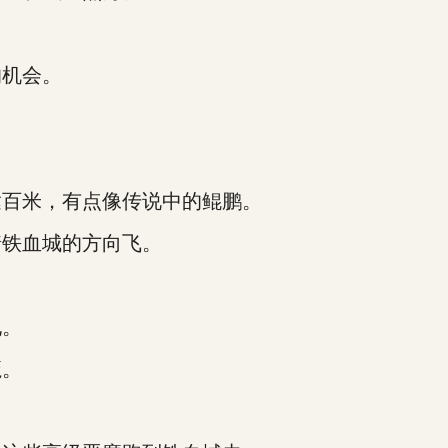
机会。
。
百米，有点像传说中的鲲鹏。
铁血城的方向飞。
地。
魔。