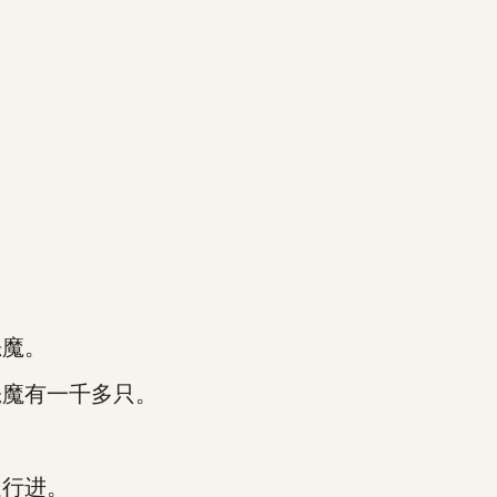
魔。
魔有一千多只。
行进。