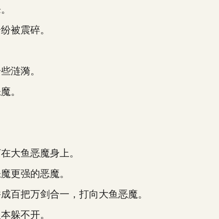
来。
纷被震碎。
些涟漪。
魔。
在大鱼恶魔身上。
魔更强的恶魔。
成百把万剑合一，打向大鱼恶魔。
本躲不开。