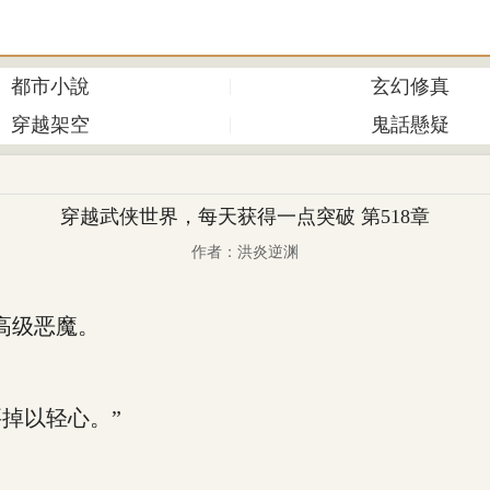
都市小說
玄幻修真
穿越架空
鬼話懸疑
穿越武侠世界，每天获得一点突破 第518章
作者：洪炎逆渊
高级恶魔。
掉以轻心。”