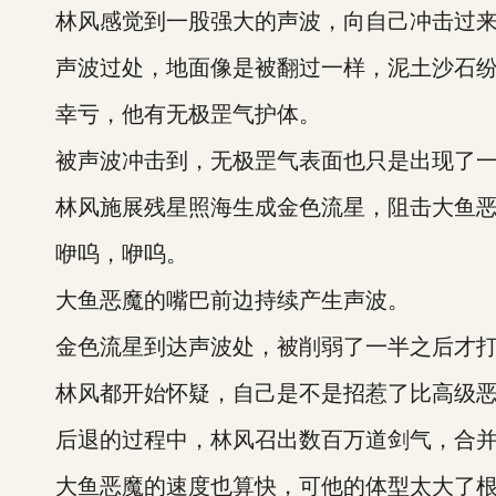
林风感觉到一股强大的声波，向自己冲击过
声波过处，地面像是被翻过一样，泥土沙石纷
幸亏，他有无极罡气护体。
被声波冲击到，无极罡气表面也只是出现了一
林风施展残星照海生成金色流星，阻击大鱼恶
咿呜，咿呜。
大鱼恶魔的嘴巴前边持续产生声波。
金色流星到达声波处，被削弱了一半之后才打
林风都开始怀疑，自己是不是招惹了比高级恶
后退的过程中，林风召出数百万道剑气，合并
大鱼恶魔的速度也算快，可他的体型太大了根