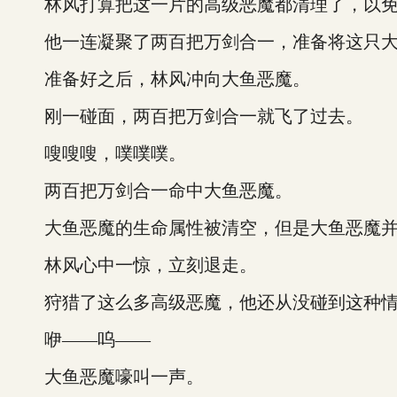
林风打算把这一片的高级恶魔都清理了，以免
他一连凝聚了两百把万剑合一，准备将这只大
准备好之后，林风冲向大鱼恶魔。
刚一碰面，两百把万剑合一就飞了过去。
嗖嗖嗖，噗噗噗。
两百把万剑合一命中大鱼恶魔。
大鱼恶魔的生命属性被清空，但是大鱼恶魔并
林风心中一惊，立刻退走。
狩猎了这么多高级恶魔，他还从没碰到这种情
咿——呜——
大鱼恶魔嚎叫一声。