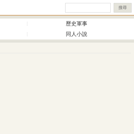
搜尋
歷史軍事
同人小說