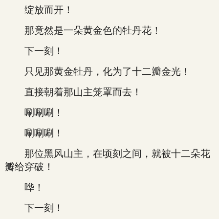
绽放而开！
那竟然是一朵黄金色的牡丹花！
下一刻！
只见那黄金牡丹，化为了十二瓣金光！
直接朝着那山主笼罩而去！
唰唰唰！
唰唰唰！
那位黑风山主，在顷刻之间，就被十二朵花
瓣给穿破！
哗！
下一刻！