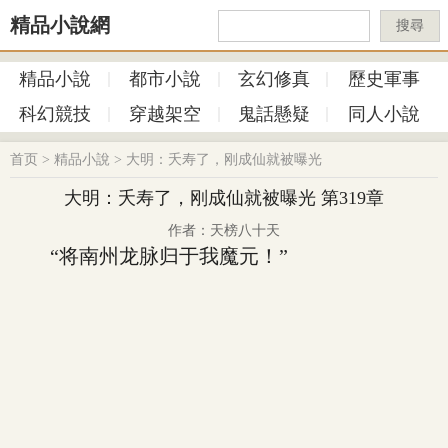
精品小說網
搜尋
精品小說
都市小說
玄幻修真
歷史軍事
科幻競技
穿越架空
鬼話懸疑
同人小說
首页
>
精品小說
>
大明：夭寿了，刚成仙就被曝光
大明：夭寿了，刚成仙就被曝光 第319章
作者：天榜八十天
“将南州龙脉归于我魔元！”