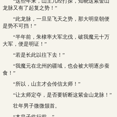
“这些年来，山主几经打探，知晓这紫金山
龙脉又有了起复之势！”
“此龙脉，一旦呈飞天之势，那大明皇朝便
是势不可挡！”
“半年前，朱棣率大军北伐，破我魔元十万
大军，便是明证！”
“若是长此以往下去！”
“我魔元在北州的疆域，也会被大明逐步蚕
食！”
“所以，山主才会传信太师！”
“让太师定夺，是否要斩断这紫金山龙脉！”
壮年男子微微颔首。
“本皇子临行前。”