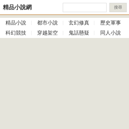
精品小說網
搜尋
精品小說
都市小說
玄幻修真
歷史軍事
科幻競技
穿越架空
鬼話懸疑
同人小說