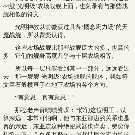
44艘‘光明级’农场战舰上面，也刻录有与那些战
舰相似的符文。
光明神教以前缴获过具备‘概念宏力场’的天
魔战舰，所以费奕认得。
这些农场战舰比那些战舰庞大的多，也高的
多，它们的舰身高度几乎与十层农场相等。
所以每一层只能看到其中一部分，远远看过
去，那一艘艘‘光明级’农场战舰的舰体，就如符
文巨石般横亘于在地下农场的各个方向。
“有意思，真有意思！”
那苍老声音啧啧赞叹：“你们这位明王，谋
算深远，非常可怕啊，他与东亚那边的关系也是
真的亲近，东亚连这种绝密武器也肯卖，费奕你
想象一下，八百多万祭司一起凝结概念宏力场的