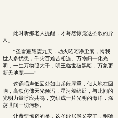
此时听那老人提醒，才蓦然惊觉这圣歌的异
常。
“圣雷耀耀震九天，劫火昭昭净尘寰，怜我
世人多忧患，千灾百难苦相连。万物归一化光
明，一生万物照大千，明王临世破黑暗，万象更
新天地宽——“
这诵唱声低回处如山岳般厚重，似大地在回
响，高颂仿佛天光倾泻，星河般绵延，与此间的
光明力量呼应共鸣，交织成一片光明的海洋，涤
荡世间一切污秽。
让费奕惊奇的是，这圣歌居然又变了，明确