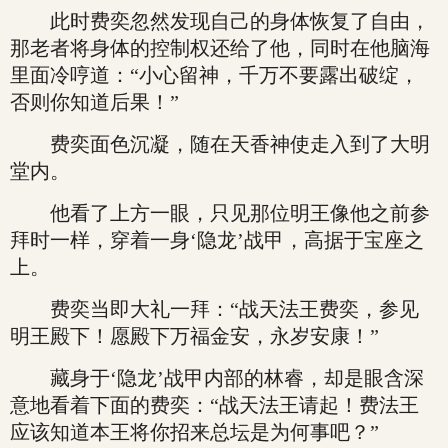
此时费奕忽然发现自己的身体恢复了自由，
那老者将身体的控制权还给了他，同时在他脑海
里面冷哼道：“小心留神，千万不要露出破绽，
否则你知道后果！”
费奕面色沉凝，随在天香神使走入到了大明
堂内。
他看了上方一眼，只见那位明王像他之前参
拜时一样，穿着一身‘隐龙’战甲，高据于宝座之
上。
费奕当即大礼一拜：“战天法王费奕，参见
明王殿下！愿殿下万福金安，永岁安康！”
藏身于‘隐龙’战甲内部的林睿，却是眼含深
意地看着下面的费奕：“战天法王请起！费法王
应该知道本王将你招来总坛是为何事吧？”