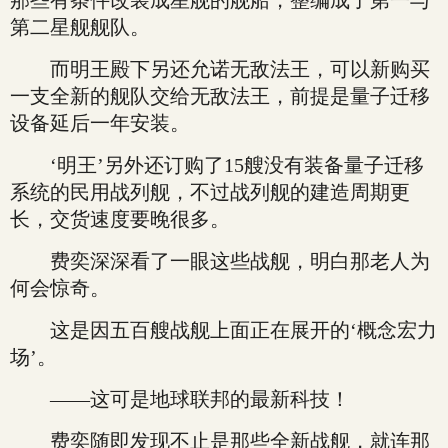
那些有条件改装成星舰的舰船，整编成了第一与
第二星舰舰队。
而明王殿下另还允诺无敌法王，可以新购买
一支全新的舰队交给无敌法王，前提是量子迁移
设备延后一年安装。
‘明王’另外还订购了15艘没有装备量子迁移
系统的民用战列舰，不过战列舰的建造周期更
长，交货速度要晚很多。
费奕深深看了一眼这些战舰，明白那老人为
何会惊奇。
这是因五百艘战舰上面正在展开的‘概念宏力
场’。
——这可是地球联邦的最新科技！
费奕随即发现不止是那些全新战舰，就连那