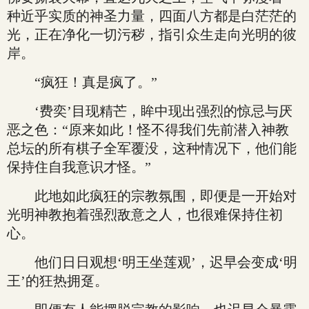
种近乎实质的神圣力量，四面八方都是白茫茫的
光，正在净化一切污秽，指引众生走向光明的彼
岸。
“疯狂！真是疯了。”
‘费奕’目现精芒，眸中现出强烈的惊忌与厌
恶之色：“原来如此！怪不得我们先前潜入神教
总坛的所有棋子全军覆没，这种情况下，他们能
保持住自我意识才怪。”
此地如此疯狂的宗教氛围，即便是一开始对
光明神教抱着强烈敌意之人，也很难保持住初
心。
他们日日观想‘明王坐莲观’，迟早会变成‘明
王’的狂热拥趸。