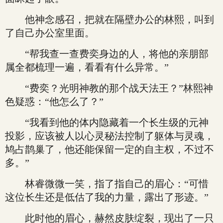
他神念感召，把就在隔壁办公的林熙，叫到
了自己办公室里面。
“帮我查一查费奕身边的人，将他的亲朋部
属全都梳理一遍，看看有什么异常。”
“费奕？光明神教的那个战天法王？”林熙神
色疑惑：“他怎么了？”
“我看到他的体内隐藏着一个长生级的元神
投影，应该被人以心灵秘法控制了躯体与灵魂，
鸠占鹊巢了，他还能保留一定的自主权，不过不
多。”
林睿微微一笑，指了指自己的眉心：“可惜
这位长生还是低估了我的力量，露出了形迹。”
此时他的眉心，赫然皮肤绽裂，现出了一只