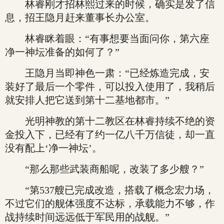
林睿刚才招林熙过来的时候，确实是发了信
息，招王隐月赶来董事长办公室。
林睿眯着眼：“有事想要当面问你，第六座
净一神坛准备的如何了？”
王隐月当即神色一肃：“已经炼造完成，安
装好了最后一个零件，可以投入使用了，我稍后
就安排人把它送到第十二基地都市。”
光明神教的第十二教区在林睿持续不绝的资
金投入下，已经有了约一亿八千万信徒，却一直
没有配上‘净一神坛’。
“那么那些武装商船呢，改装了多少艘？”
“第537艘已完成改造，搭载了概念宏力场，
不过它们的舰体强度不达标，承载能力不够，作
战持续时间远远低于军民用的战舰。”