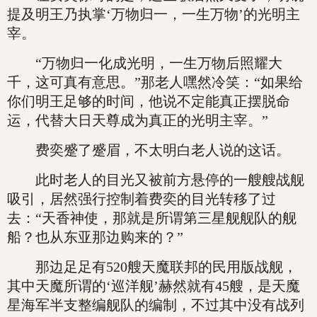
提及明王乃执掌‘万物归一，一生万物’的光明主
宰。
“万物归一化成光明，一生万物后照耀大
千，这可真有意思。”那老人嘿然冷笑：“如果给
你们明王足够的时间，他说不定能真正摆脱命
运，代替大日天尊成为真正的光明主宰。”
费奕蹙了蹙眉，不太明白老人说的这话。
此时老人的目光又被前方悬停的一艘艘战舰
吸引，居然强行控制着费奕的目光转移了过
去：“天香神使，那就是所谓第三星舰舰队的舰
船？也从东亚那边购来的？”
那边足足有520艘天魔联邦的民用版战舰，
其中天魔所谓的‘巡洋舰’赫然就有45艘，是天魔
星海军半支整编舰队的编制，不过其中没有战列