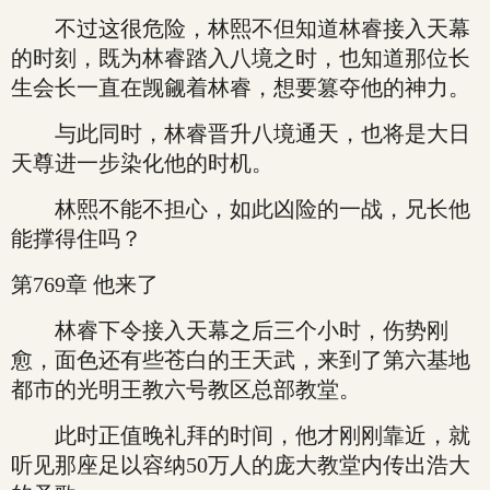
不过这很危险，林熙不但知道林睿接入天幕
的时刻，既为林睿踏入八境之时，也知道那位长
生会长一直在觊觎着林睿，想要篡夺他的神力。
与此同时，林睿晋升八境通天，也将是大日
天尊进一步染化他的时机。
林熙不能不担心，如此凶险的一战，兄长他
能撑得住吗？
第769章 他来了
林睿下令接入天幕之后三个小时，伤势刚
愈，面色还有些苍白的王天武，来到了第六基地
都市的光明王教六号教区总部教堂。
此时正值晚礼拜的时间，他才刚刚靠近，就
听见那座足以容纳50万人的庞大教堂内传出浩大