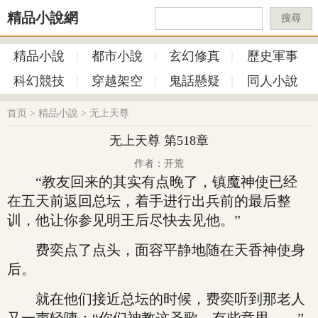
精品小說網
搜尋
精品小說
都市小說
玄幻修真
歷史軍事
科幻競技
穿越架空
鬼話懸疑
同人小說
首页
>
精品小說
>
无上天尊
无上天尊 第518章
作者：开荒
“教友回来的其实有点晚了，镇魔神使已经
在五天前返回总坛，着手进行出兵前的最后整
训，他让你参见明王后尽快去见他。”
费奕点了点头，面容平静地随在天香神使身
后。
就在他们接近总坛的时候，费奕听到那老人