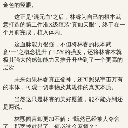
金色的竖眼。
这正是‘混元血’之后，林睿为自己的根本武
意打造的第二件准X级殖装‘真如天眼’，终于在一
个月前完成，植入体内。
这血脉能力很强，不但将林睿的根本武
意‘一’之概念提升了1.5%的强度，还将林睿本就
极其强大的感知能力又推升升华到了一个更高的
层次。
未来如果林睿真正登神，还可照见宇宙万有
的本体，可观一切事物及其规律的真实本质。
当然这只是林睿的美好愿望，能不能办到还
是两说。
林熙闻言却更加不解：“既然已经被人夺舍
了，那宰掉就是了，何必这么麻烦？”