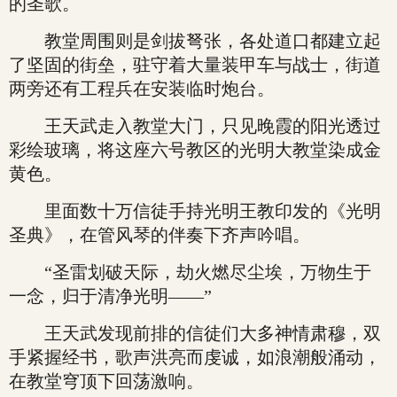
的圣歌。
教堂周围则是剑拔弩张，各处道口都建立起
了坚固的街垒，驻守着大量装甲车与战士，街道
两旁还有工程兵在安装临时炮台。
王天武走入教堂大门，只见晚霞的阳光透过
彩绘玻璃，将这座六号教区的光明大教堂染成金
黄色。
里面数十万信徒手持光明王教印发的《光明
圣典》，在管风琴的伴奏下齐声吟唱。
“圣雷划破天际，劫火燃尽尘埃，万物生于
一念，归于清净光明——”
王天武发现前排的信徒们大多神情肃穆，双
手紧握经书，歌声洪亮而虔诚，如浪潮般涌动，
在教堂穹顶下回荡激响。