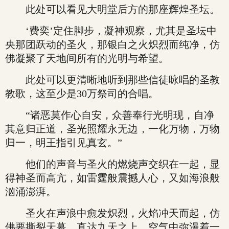
此处可以看见大明堂后方的那座辉煌圣坛。
‘费奕’定住脚步，凝神观察，尤其是圣坛中
央那团跃动的圣火，那银白之火炽烈而纯净，仿
佛凝聚了天地间所有的光明与希望。
此处可以更清晰地听到那些信徒咏唱的圣教
教歌，这至少是30万祭司的合唱。
“诸恶莫作心自安，众善奉行光明现，自净
其意归正道，圣光照耀永无边，一化万物，万物
归一，明王指引见真玄。”
他们的声音与圣火的燃烧声交织在一起，显
得神圣而高亢，如雷霆般震撼人心，又如海浪般
汹涌澎湃。
圣火在声浪中愈发炽烈，火焰冲天而起，仿
佛要撕裂天幕，直达九天之上，空气中弥漫着一