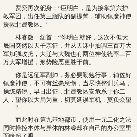
费奕再次躬身：“臣明白，是为接掌第六护
教军团，出任第三舰队的副提督，辅助镇魔神使
援救北晟教区。”
林睿微一颔首：“你明白就好，这次不但大
晟国突然以天子亲征，并从天渊中抽调三百万大
军加强攻势，大辽与大魏也有两位神使统率二百
万大军增援，形势险恶更胜于前。
你是远征军副帅，务必要勤勉行事，辅佐好
镇魔神使，不可有丝毫怠懈，当尽快整训兵马，
操练精锐，早日出征，北晟教区安危系于你二
人，望你以大局为重，切莫延误军机，莫负众望
——”
而此时在第九基地都市，使用一元二化之法
同时操控本体与异体的林睿却在自己的办公室里
面眯起了眼。