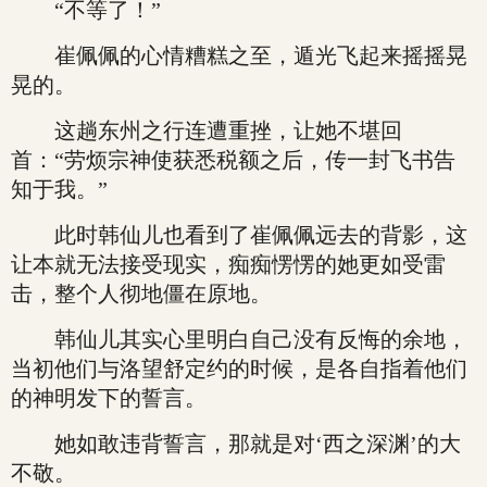
“不等了！”
崔佩佩的心情糟糕之至，遁光飞起来摇摇晃
晃的。
这趟东州之行连遭重挫，让她不堪回
首：“劳烦宗神使获悉税额之后，传一封飞书告
知于我。”
此时韩仙儿也看到了崔佩佩远去的背影，这
让本就无法接受现实，痴痴愣愣的她更如受雷
击，整个人彻地僵在原地。
韩仙儿其实心里明白自己没有反悔的余地，
当初他们与洛望舒定约的时候，是各自指着他们
的神明发下的誓言。
她如敢违背誓言，那就是对‘西之深渊’的大
不敬。