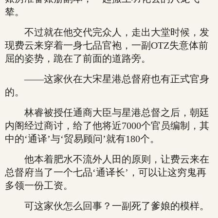
辇。
不过就在他交代完众人，走出大堂时候，发
现费云来穿着一身七品官袍，一副OTZ失意体前
屈的姿势，跪在了前面的道路旁。
——这家伙在大宋星港总督府也有正式官身
的。
林睿被授任通商大臣与星港总督之后，朝廷
内阁经过商讨，给了他将近7000个官员编制，其
中的‘通译’与‘贸易顾问’就有180个。
他本着肥水不流外人田的原则，让费云来在
总督府当了一个七品‘通译长’，可以让这穷鬼再
多领一份工资。
可这家伙怎么回事？一副死了爹娘的模样。