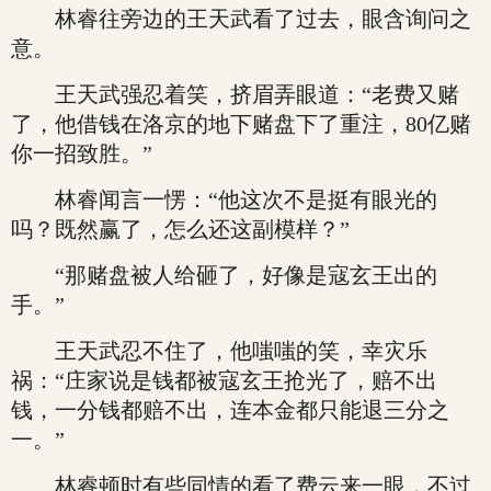
林睿往旁边的王天武看了过去，眼含询问之
意。
王天武强忍着笑，挤眉弄眼道：“老费又赌
了，他借钱在洛京的地下赌盘下了重注，80亿赌
你一招致胜。”
林睿闻言一愣：“他这次不是挺有眼光的
吗？既然赢了，怎么还这副模样？”
“那赌盘被人给砸了，好像是寇玄王出的
手。”
王天武忍不住了，他嗤嗤的笑，幸灾乐
祸：“庄家说是钱都被寇玄王抢光了，赔不出
钱，一分钱都赔不出，连本金都只能退三分之
一。”
林睿顿时有些同情的看了费云来一眼，不过