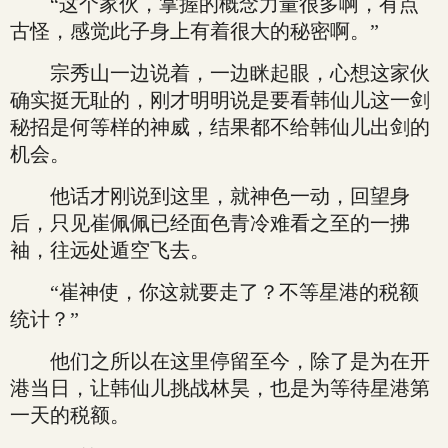
“这个家伙，掌握的概念力量很多啊，有点
古怪，感觉此子身上有着很大的秘密啊。”
宗秀山一边说着，一边眯起眼，心想这家伙
确实挺无耻的，刚才明明说是要看韩仙儿这一剑
秘招是何等样的神威，结果都不给韩仙儿出剑的
机会。
他话才刚说到这里，就神色一动，回望身
后，只见崔佩佩已经面色青冷难看之至的一拂
袖，往远处遁空飞去。
“崔神使，你这就要走了？不等星港的税额
统计？”
他们之所以在这里停留至今，除了是为在开
港当日，让韩仙儿挑战林昊，也是为等待星港第
一天的税额。