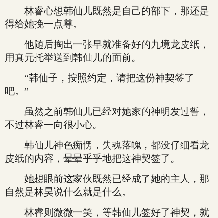
林睿心想韩仙儿既然是自己的部下，那还是
得给她挽一点尊。
他随后掏出一张早就准备好的九境龙皮纸，
用真元托举送到韩仙儿的面前。
“韩仙子，按照约定，请把这份神契签了
吧。”
虽然之前韩仙儿已经对她家的神明发过誓，
不过林睿一向很小心。
韩仙儿神色痴愣，失魂落魄，都没仔细看龙
皮纸的内容，晕晕乎乎地把这神契签了。
她想眼前这家伙既然已经成了她的主人，那
自然是林昊说什么就是什么。
林睿则微微一笑，等韩仙儿签好了神契，就