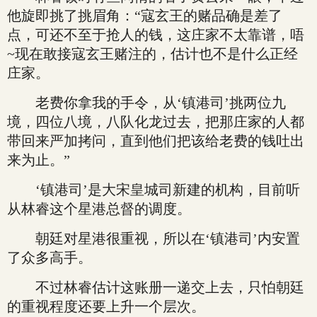
他旋即挑了挑眉角：“寇玄王的赌品确是差了
点，可还不至于抢人的钱，这庄家不太靠谱，唔
~现在敢接寇玄王赌注的，估计也不是什么正经
庄家。
老费你拿我的手令，从‘镇港司’挑两位九
境，四位八境，八队化龙过去，把那庄家的人都
带回来严加拷问，直到他们把该给老费的钱吐出
来为止。”
‘镇港司’是大宋皇城司新建的机构，目前听
从林睿这个星港总督的调度。
朝廷对星港很重视，所以在‘镇港司’内安置
了众多高手。
不过林睿估计这账册一递交上去，只怕朝廷
的重视程度还要上升一个层次。