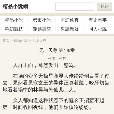
精品小說網
搜尋
精品小說
都市小說
玄幻修真
歷史軍事
科幻競技
穿越架空
鬼話懸疑
同人小說
首页
>
精品小說
>
无上天尊
无上天尊 第446章
作者：开荒
人群里面，蓦然发出一怒骂。
在场的众多天极星商界大佬纷纷侧目看了过
去，果然看见寇玄王的异体正臭着脸，咬牙切齿
地看着场中的林昊与韩仙儿二人。
众人都知道这种状态下的寇玄王招惹不起，
第一时间收回视线，他们开始议论纷纷。