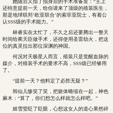
她随后又指了指身后的手术准备室：“主上
还特意提前一天，给你请来了顶级的殖装医生，
那是地球联邦‘欧亚联合’的索菲亚院士，有着公
认SSS级的手术能力。”
林睿实在太忙了，不久之后还要腾出一整天
时间给蔺天臣做手术，还得使用圣雷劫火，把这
位的真灵拉出那位深渊的神国。
何况对天极星人而言，殖装只是觉醒血脉的
媒介，对殖装手术的要求不高，SSS级已经够用
了。
“提前一天？他料定了必胜无疑？”
韩仙儿惨笑了笑，把躯体蜷缩在一起，神色
麻木：“算了，你们想怎么样就怎么样吧。”
姬雪莹眨了眨眼，心想这女人的道心果然碎