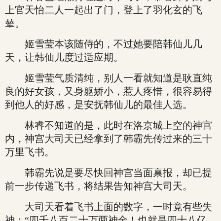
上官天怡二人一起出了门，登上了羽化玄的飞
辇。
姬雪莹本该随侍的，不过她要陪韩仙儿几
天，让韩仙儿度过适应期。
姬雪莹气质清纯，别人一看就知道是耿直纯
良的好女孩，又身躯娇小，惹人疼惜，很容易得
到他人的好感，是安抚韩仙儿的最佳人选。
林睿不知道的是，此时在洛京城上空的神宫
内，神宫大司天已经拿到了韩霸先传过来的三十
万里飞书。
韩霸先说是要尽快回神宫当面禀报，却已提
前一步传递飞书，将结果告知神宫大司天。
大司天看着飞书上面的数字，一时竟有些失
神：“四千八百二十万两神金！也就是四十八亿