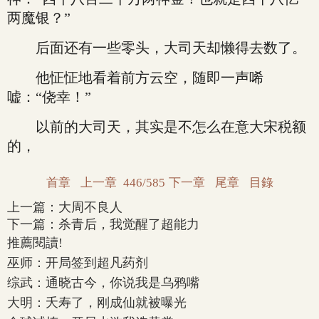
两魔银？”
后面还有一些零头，大司天却懒得去数了。
他怔怔地看着前方云空，随即一声唏
嘘：“侥幸！”
以前的大司天，其实是不怎么在意大宋税额
的，
首章
上一章
446/585
下一章
尾章
目錄
上一篇：
大周不良人
下一篇：
杀青后，我觉醒了超能力
推薦閱讀!
巫师：开局签到超凡药剂
综武：通晓古今，你说我是乌鸦嘴
大明：夭寿了，刚成仙就被曝光