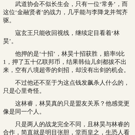
武道协会不似长生会，只有一位‘常务’，而
这位‘金融贤者’的战力，几乎能与李降龙并驾齐
驱。
寇玄王只能收回视线，继续定目看着‘林
昊’。
他押的是‘十招’，林昊十招获胜，赔率9比
1，押了五十亿联邦币，结果韩仙儿剑都拔不出
来，空有八境超帝的剑招，却没有出剑的机会。
不过他还不至于为这点钱发飙杀人什么的，
只是心里奇怪。
这林睿，林昊真的只是盟友关系？他感觉更
像是同一个人。
只是两人的战龙完全不同，且林昊与林睿的
合作，简直就是明目张胆，堂而皇之，生恐人看