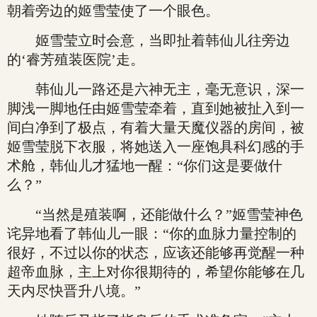
朝着旁边的姬雪莹使了一个眼色。
姬雪莹立时会意，当即扯着韩仙儿往旁边
的‘睿芳殖装医院’走。
韩仙儿一路还是六神无主，毫无意识，深一
脚浅一脚地任由姬雪莹牵着，直到她被扯入到一
间白净到了极点，有着大量天魔仪器的房间，被
姬雪莹脱下衣服，将她送入一座饱具科幻感的手
术舱，韩仙儿才猛地一醒：“你们这是要做什
么？”
“当然是殖装啊，还能做什么？”姬雪莹神色
诧异地看了韩仙儿一眼：“你的血脉力量控制的
很好，不过以你的状态，应该还能够再觉醒一种
超帝血脉，主上对你很期待的，希望你能够在几
天内尽快晋升八境。”