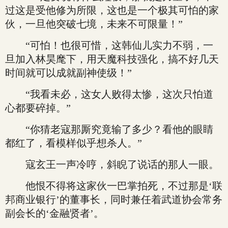
过这是受他修为所限，这也是一个极其可怕的家
伙，一旦他突破七境，未来不可限量！”
“可怕！也很可惜，这韩仙儿实力不弱，一
旦加入林昊麾下，用天魔科技强化，搞不好几天
时间就可以成就副神使级！”
“我看未必，这女人败得太惨，这次只怕道
心都要碎掉。”
“你猜老寇那厮究竟输了多少？看他的眼睛
都红了，看模样似乎想杀人。”
寇玄王一声冷哼，斜睨了说话的那人一眼。
他恨不得将这家伙一巴掌拍死，不过那是‘联
邦商业银行’的董事长，同时兼任着武道协会常务
副会长的‘金融贤者’。