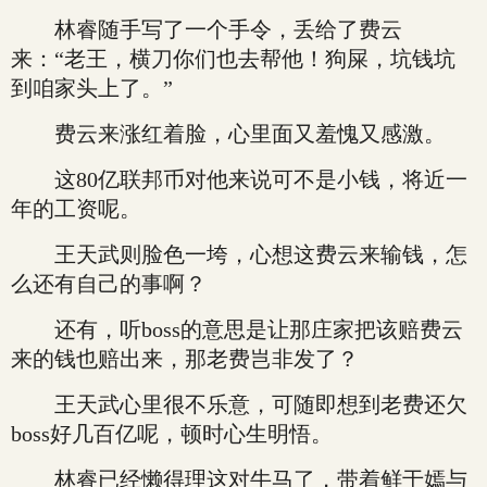
林睿随手写了一个手令，丢给了费云
来：“老王，横刀你们也去帮他！狗屎，坑钱坑
到咱家头上了。”
费云来涨红着脸，心里面又羞愧又感激。
这80亿联邦币对他来说可不是小钱，将近一
年的工资呢。
王天武则脸色一垮，心想这费云来输钱，怎
么还有自己的事啊？
还有，听boss的意思是让那庄家把该赔费云
来的钱也赔出来，那老费岂非发了？
王天武心里很不乐意，可随即想到老费还欠
boss好几百亿呢，顿时心生明悟。
林睿已经懒得理这对牛马了，带着鲜于嫣与