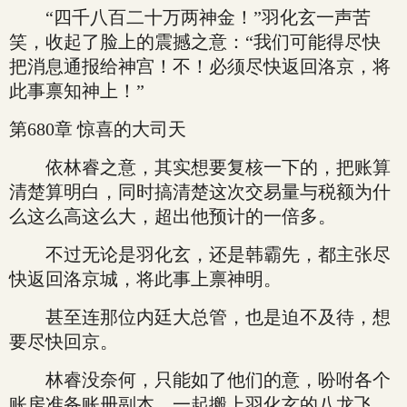
“四千八百二十万两神金！”羽化玄一声苦
笑，收起了脸上的震撼之意：“我们可能得尽快
把消息通报给神宫！不！必须尽快返回洛京，将
此事禀知神上！”
第680章 惊喜的大司天
依林睿之意，其实想要复核一下的，把账算
清楚算明白，同时搞清楚这次交易量与税额为什
么这么高这么大，超出他预计的一倍多。
不过无论是羽化玄，还是韩霸先，都主张尽
快返回洛京城，将此事上禀神明。
甚至连那位内廷大总管，也是迫不及待，想
要尽快回京。
林睿没奈何，只能如了他们的意，吩咐各个
账房准备账册副本，一起搬上羽化玄的八龙飞