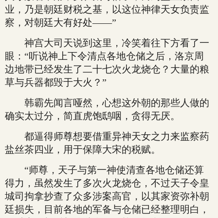
业，乃是朝廷财税之基，以这位神律天女负责监
察，对朝廷大有好处——”
神宫大司天说到这里，冷笑着往下方看了一
眼：“听说神上下令清点各地仓储之后，洛京周
边地带已经发生了二十七次火龙烧仓？大量的粮
草与兵器都毁于大火？”
韩霸先闻言哑然，心想这外朝的那些人做的
确实太过分，简直虎饱鸱咽，贪得无厌。
都逼得师尊想要借重异神天女之力来监察药
盐丝茶四业，用于保障大宋的税赋。
“师尊，天子与第一神使清查各地仓储还算
得力，虽然发生了多次火龙烧仓，不过天子令皇
城司拘拿抄查了众多涉案高官，以其家资弥补朝
廷损失，目前各地的军备与仓储已经整理明白，