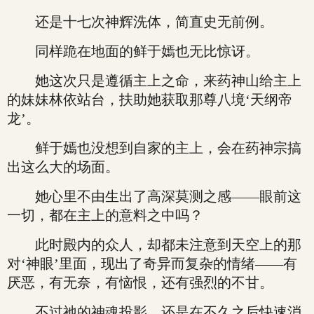
还是十七次神辉洗体，简直史无前例。
同样跪在地面的鲜于嫣也无比惊讶。
她这次只是遵循主上之命，来药神山给主上
的妹妹林依站台，扶助她获取那尊八境‘天纲帝
龙’。
鲜于嫣也没想到自家的主上，会在药神宗搞
出这么大的场面。
她心里不由生出了高深莫测之感——眼前这
一切，都在主上的意料之中吗？
此时殿内的众人，却都未注意到天空上的那
对‘神眼’里面，现出了奇异而复杂的情绪——有
厌恶，有无奈，有恼恨，还有强烈的不甘。
不过祂的神魂投影，还是在不久之后快速消