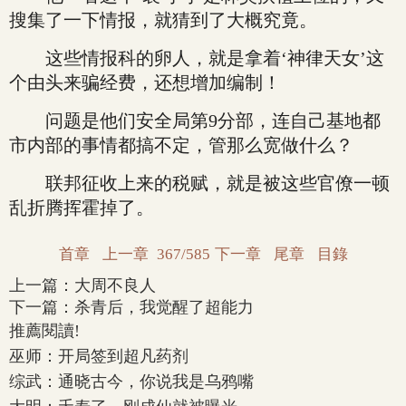
搜集了一下情报，就猜到了大概究竟。
这些情报科的卵人，就是拿着‘神律天女’这
个由头来骗经费，还想增加编制！
问题是他们安全局第9分部，连自己基地都
市内部的事情都搞不定，管那么宽做什么？
联邦征收上来的税赋，就是被这些官僚一顿
乱折腾挥霍掉了。
首章
上一章
367/585
下一章
尾章
目錄
上一篇：
大周不良人
下一篇：
杀青后，我觉醒了超能力
推薦閱讀!
巫师：开局签到超凡药剂
综武：通晓古今，你说我是乌鸦嘴