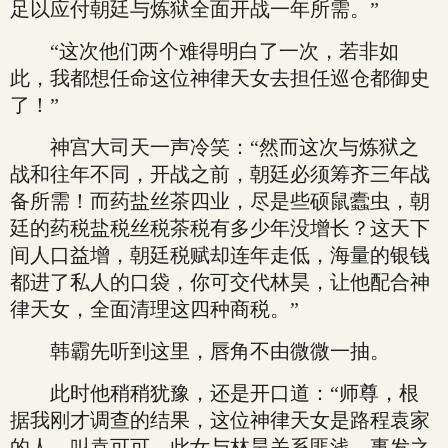
足以应付朝廷与炼狱全面开战一年所需。”
“这次他们两个难得明白了一次，若非如
此，我都想任命这位神律天女去担任巡仓都御史
了！”
神宫大司天一声冷笑：“然而这次与炼狱之
战和往年不同，开战之前，朝廷必须筹齐三年战
备所需！而药盐丝茶四业，尽是些硕鼠蠹虫，朝
廷的药税盐税丝税茶税有多少年没增长？这天下
间人口益增，朝廷税赋却连年走低，海量的银钱
都进了私人的口袋，你可交代林昊，让他配合神
律天女，全面清理这四种商税。”
韩霸先听到这里，唇角不由微微一抽。
此时他稍稍犹豫，还是开口道：“师尊，根
据我刚才调查的结果，这位神律天女是路程袁家
的人，叫袁可可，此女与林昊关系匪浅，事发之