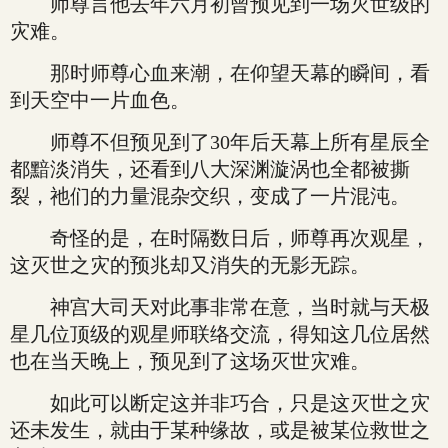
师尊言他去年六月初曾预见到一场灭世级的
灾难。
那时师尊心血来潮，在仰望天幕的瞬间，看
到天空中一片血色。
师尊不但预见到了30年后天幕上所有星辰全
都黯淡消失，还看到八大深渊漩涡也全都被撕
裂，祂们的力量混杂交织，变成了一片混沌。
奇怪的是，在时隔数日后，师尊再次观星，
这灭世之灾的预兆却又消失的无影无踪。
神宫大司天对此事非常在意，当时就与天极
星几位顶级的观星师联络交流，得知这几位居然
也在当天晚上，预见到了这场灭世灾难。
如此可以断定这并非巧合，只是这灭世之灾
还未发生，就由于某种缘故，或是被某位救世之