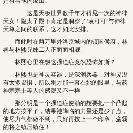
是有着他的缘由。
——这是天极世界数千年才得见一次的神律
天女！隐太子殿下肯定是洞察了‘袁可可’与神律
天尊之间的联系，这才如此安排。
而此时在两万里外洛京城内的镇国侯府，林
睿与林熙兄妹二人正面面相觑。
林熙心里在想这强迫症竟然恐怖如斯？
林熙也是神灵容器，是深渊兵器，对神灵没
有太多畏惧，所以刚才那一幕在她的眼里，与药
神宗宗主等人的感观又不一样。
那分明是一个强迫症使劲的想要把一个凸起
的地方按平了，结果祂降临的力量还是少了点，
使尽力气都做不到，只好再按上一个印章，蛮霸
的将之镇压镇住！