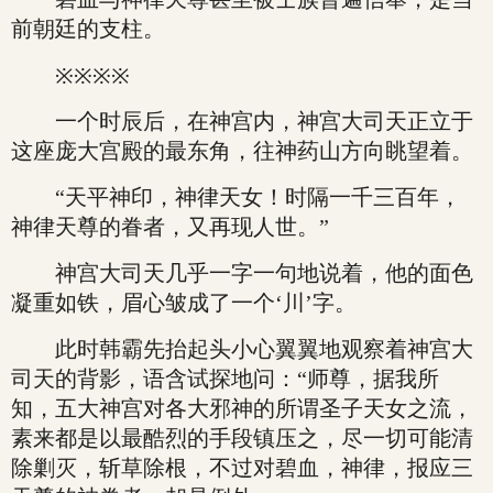
前朝廷的支柱。
※※※※
一个时辰后，在神宫内，神宫大司天正立于
这座庞大宫殿的最东角，往神药山方向眺望着。
“天平神印，神律天女！时隔一千三百年，
神律天尊的眷者，又再现人世。”
神宫大司天几乎一字一句地说着，他的面色
凝重如铁，眉心皱成了一个‘川’字。
此时韩霸先抬起头小心翼翼地观察着神宫大
司天的背影，语含试探地问：“师尊，据我所
知，五大神宫对各大邪神的所谓圣子天女之流，
素来都是以最酷烈的手段镇压之，尽一切可能清
除剿灭，斩草除根，不过对碧血，神律，报应三