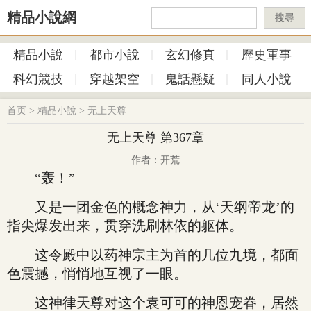
精品小說網
搜尋
精品小說
都市小說
玄幻修真
歷史軍事
科幻競技
穿越架空
鬼話懸疑
同人小說
首页
>
精品小說
>
无上天尊
无上天尊 第367章
作者：开荒
“轰！”
又是一团金色的概念神力，从‘天纲帝龙’的
指尖爆发出来，贯穿洗刷林依的躯体。
这令殿中以药神宗主为首的几位九境，都面
色震撼，悄悄地互视了一眼。
这神律天尊对这个袁可可的神恩宠眷，居然