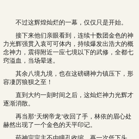
不过这辉煌灿烂的一幕，仅仅只是开始。
接下来他们亲眼看到，连续十数团金色的神
力光辉强贯入袁可可体内，持续爆发出浩大的概
念神力，震得附近一应七境以下的武修，全都七
窍溢血，当场晕迷。
其余八境九境，也在这磅礴神力镇压下，形
容凄厉狼狈之至！
直到大约一刻时间之后，这灿烂神力光辉才
逐渐消散。
再当那‘天纲帝龙’收回了手，林依的眉心处
赫然出现了一个金色的天平印记。
药神宗宗主不由瞳孔收缩，再一次低下头