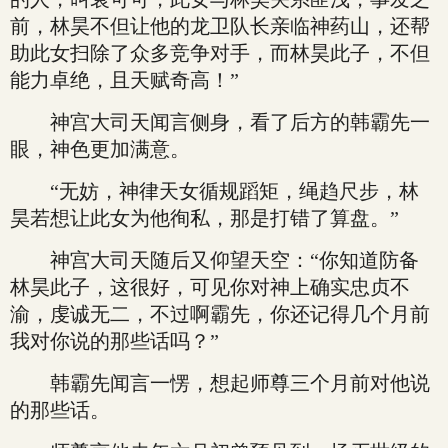
前，林昊不但让他的龙卫队长亲临神药山，还帮
助此女扫除了众多竞争对手，而林昊此子，不但
能力卓绝，且天赋奇高！”
神宫大司天闻言侧身，看了后方的韩霸先一
眼，神色更加满意。
“无妨，神律天女循规蹈矩，绳趋尺步，林
昊若想让此女为他徇私，那是打错了算盘。”
神宫大司天随后又仰望天空：“你知道防备
林昊此子，这很好，可见你对神上确实忠贞不
渝，虔诚无二，不过啊霸先，你还记得几个月前
我对你说的那些话吗？”
韩霸先闻言一愣，想起师尊三个月前对他说
的那些话。