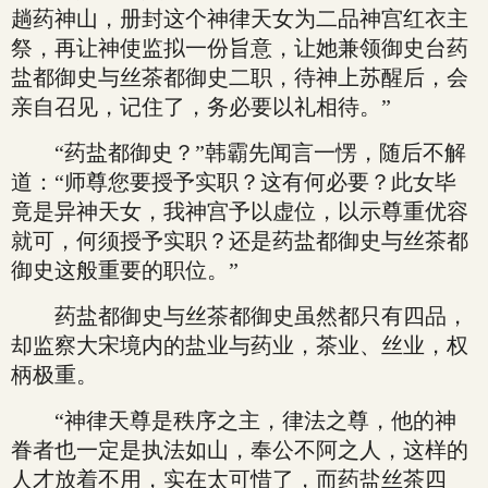
趟药神山，册封这个神律天女为二品神宫红衣主
祭，再让神使监拟一份旨意，让她兼领御史台药
盐都御史与丝茶都御史二职，待神上苏醒后，会
亲自召见，记住了，务必要以礼相待。”
“药盐都御史？”韩霸先闻言一愣，随后不解
道：“师尊您要授予实职？这有何必要？此女毕
竟是异神天女，我神宫予以虚位，以示尊重优容
就可，何须授予实职？还是药盐都御史与丝茶都
御史这般重要的职位。”
药盐都御史与丝茶都御史虽然都只有四品，
却监察大宋境内的盐业与药业，茶业、丝业，权
柄极重。
“神律天尊是秩序之主，律法之尊，他的神
眷者也一定是执法如山，奉公不阿之人，这样的
人才放着不用，实在太可惜了，而药盐丝茶四