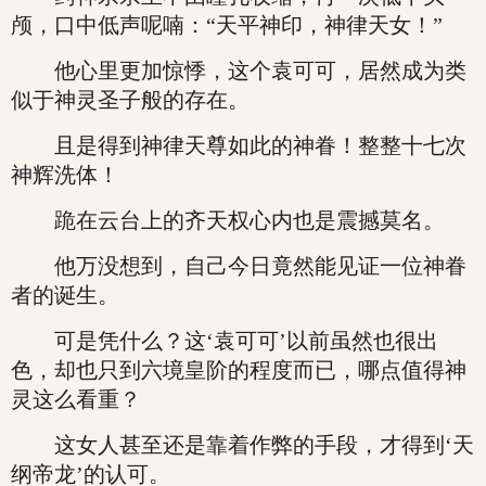
颅，口中低声呢喃：“天平神印，神律天女！”
他心里更加惊悸，这个袁可可，居然成为类
似于神灵圣子般的存在。
且是得到神律天尊如此的神眷！整整十七次
神辉洗体！
跪在云台上的齐天权心内也是震撼莫名。
他万没想到，自己今日竟然能见证一位神眷
者的诞生。
可是凭什么？这‘袁可可’以前虽然也很出
色，却也只到六境皇阶的程度而已，哪点值得神
灵这么看重？
这女人甚至还是靠着作弊的手段，才得到‘天
纲帝龙’的认可。