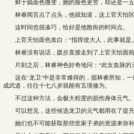
鲜于嫣面色微变，她的脸色更苦，却还是一五一
林睿闻言点了点头，他就知道，这上官天怡区
这时间也很凑巧，恰好是他散衙的时间点。
上官天怡面色发白：“指挥使大人，此事就是上
林睿没有说话，踱步直接走到了上官天怡面前
片刻之后，林睿神色好奇地问：“此女血脉的天
这在‘龙卫’中是非常难得的，据林睿所知，一应
成武道，往往十七八岁就能有五境修为。
不过这种方法，会极大程度的损伤身体元气
可以想见，这些候选龙卫的元气都用在了提升
她们也不可能获取那些世家子弟的资源来弥补