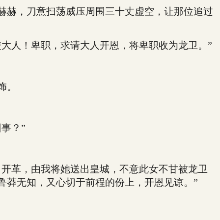
赫赫，刀意扫荡威压周围三十丈虚空，让那位追过
大人！卑职，求请大人开恩，将卑职收为龙卫。”
饰。
事？”
开革，由我将她送出皇城，不意此女不甘被龙卫
鲁莽无知，又心切于前程的份上，开恩见谅。”