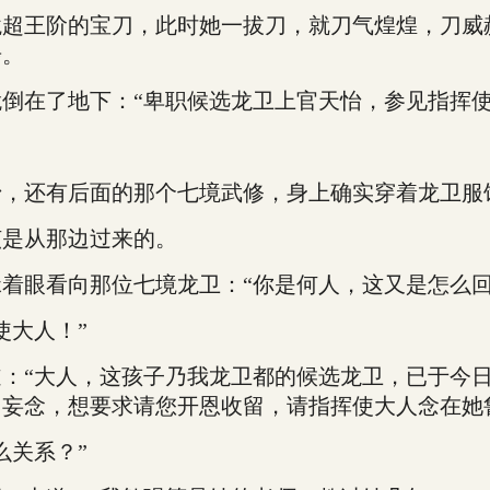
王阶的宝刀，此时她一拔刀，就刀气煌煌，刀威
步。
倒在了地下：“卑职候选龙卫上官天怡，参见指挥使
，还有后面的那个七境武修，身上确实穿着龙卫服
是从那边过来的。
眼看向那位七境龙卫：“你是何人，这又是怎么回
大人！”
“大人，这孩子乃我龙卫都的候选龙卫，已于今日
妄念，想要求请您开恩收留，请指挥使大人念在她
关系？”