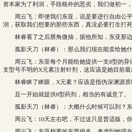
资本家为了利润，手段格外的恶劣，我们做初一
周云飞：即便我们东亚，说是要进行自由公平的
润，获取我们想要的那些东西，真没必要打生打
林睿看了之后唇角微抽，据他所知，东亚那边
孤影天刀（林睿）：那么我们现在能卖给她什
周云飞：东亚每个月能给她提供一支8型的异体
支型号不明的X元素注射针剂，这应该是她目前最
林睿眯了眯眼，X元素？应该是指伪深渊源质
且一开始就提供8型药剂，相当的有诚意了。
孤影天刀（林睿）：大概什么时候可以到？东
周云飞：10天左右吧，不过这只是普适版，你
周云飞：东亚想要的东西很多，考虑到她现在的