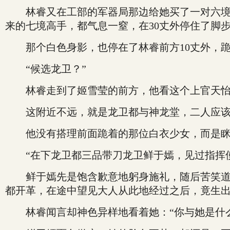
林睿又在工部的军器局那边给她买了一对六境超
来的七境高手，都气息一窒，在30丈外停住了脚
那个白色身影，也停在了林睿前方10丈外，跪
“候选龙卫？”
林睿走到了姬雪莹的前方，他看这个上官天怡
这附近不远，就是龙卫都与神龙堂，二人应该
他没有搭理前面跪着的那位白衣少女，而是眯着
“在下龙卫都三品带刀龙卫鲜于嫣，见过指挥使
鲜于嫣先是饱含歉意地躬身施礼，随后苦笑道：
都开革，在途中望见大人从此地经过之后，竟生出
林睿闻言却神色异样地看着她：“你与她是什么