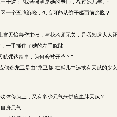
十道：“我勉强算是她的老师，教过她几年。”
区一个五境巅峰，怎么可能从鲜于嫣面前逃脱？
官天怡善作主张，与我老师无关，是我知道大人还
，一手抓住了她的左手腕脉。
赋强达超皇，为何会被开革？”
候选龙卫是由‘龙卫都’在孤儿中选拔有天赋的少
。
功体修为上，又有多少元气来供应血脉天赋？
自身元气。