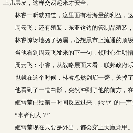
上几层皮，这样交易起来才安全。
林睿一听就知道，这里面有着海量的利益，这中
周云飞：还有殖装，东亚这边的管制品殖装，暂
林睿惊讶地扬了扬眉，心想黑市上流通的顶级
当他看到周云飞发来的下一句，顿时心生明
周云飞：小睿，从战略层面来看，联邦政府乐于
也就在这个时候，林睿忽然剑眉一蹙，关掉了
他看到了一道白影，突然冲到了他的前方，在
姬雪莹已经第一时间反应过来，她‘锵’的一声
“来者何人？”
姬雪莹现在只要是外出，都会穿上天魔龙甲