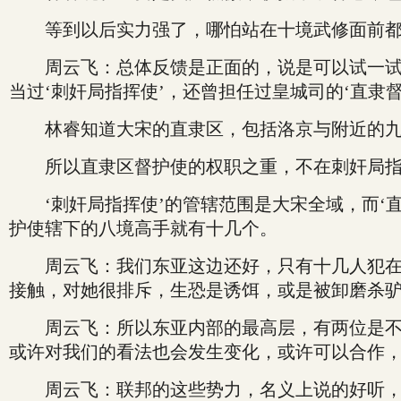
等到以后实力强了，哪怕站在十境武修面前都
周云飞：总体反馈是正面的，说是可以试一试，
当过‘刺奸局指挥使’，还曾担任过皇城司的‘直
林睿知道大宋的直隶区，包括洛京与附近的九
所以直隶区督护使的权职之重，不在刺奸局指
‘刺奸局指挥使’的管辖范围是大宋全域，而‘直
护使辖下的八境高手就有十几个。
周云飞：我们东亚这边还好，只有十几人犯在她
接触，对她很排斥，生恐是诱饵，或是被卸磨杀
周云飞：所以东亚内部的最高层，有两位是不看
或许对我们的看法也会发生变化，或许可以合作
周云飞：联邦的这些势力，名义上说的好听，说