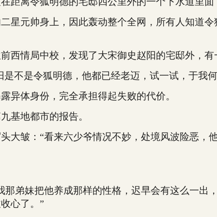
距离令狐明德的宅邸四公里外的一个下水道里面
星元帅身上，因此轰动整个全网，所有人知道令狐
西情局中校，发现了大宋御史赵阳的宅邸外，有
阳是不是令狐明德，他都已经老迈，试一试，于我何
露异体身份，完全承担得起失败的代价。
九基地都市的报告。
大皱：“看来六少爷情况不妙，处境风波险恶，他
那弟妹把他养成那样的性格，迟早会有这么一出，
收心了。”