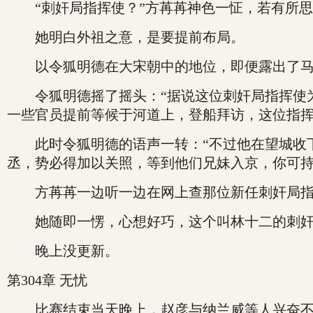
“刺奸局指挥使？”方苒苒神色一怔，若有所思
她明白外祖之意，是要提前布局。
以令狐明德在大宋朝中的地位，即便露出了马脚
令狐明德摇了摇头：“据说这位刺奸局指挥使为
一些官员提前等候于河道上，登船拜访，这位指挥
此时令狐明德的语声一转：“不过他在望城收下
丞，势必得加以关照，等到他们兄妹入京，你可持
方苒苒一边听一边在网上查那位新任刺奸局指
她随即一愣，心想好巧，这个叫林十二的刺奸
晚上没更新。
第304章 无忧
比赛结束当天晚上，赵彦与纳兰威等人兴奋不已