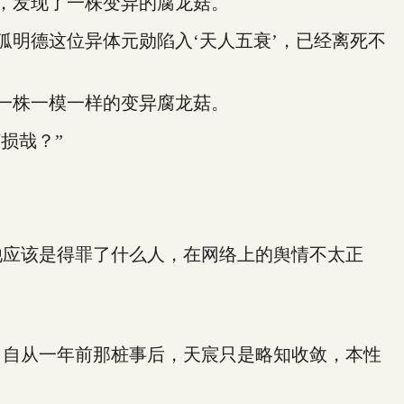
，发现了一株变异的腐龙菇。
明德这位异体元勋陷入‘天人五衰’，已经离死不
一株一模一样的变异腐龙菇。
损哉？”
应该是得罪了什么人，在网络上的舆情不太正
自从一年前那桩事后，天宸只是略知收敛，本性