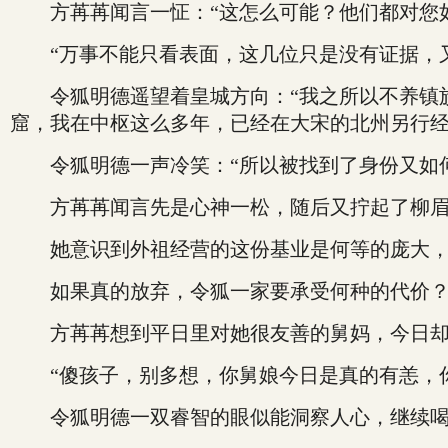
方苒苒闻言一怔：“这怎么可能？他们都对您如
“万事不能只看表面，这几位只是没有证据，又
令狐明德遥望着皇城方向：“我之所以不养镇族
窟，我在中枢这么多年，已经在大宋的北州另行经
令狐明德一声冷笑：“所以被找到了身份又如何
方苒苒闻言先是心神一松，随后又拧起了柳
她意识到外祖经营的这份基业是何等的庞大，
如果真的放弃，令狐一家要承受何种的代价
方苒苒想到平日里对她很友善的舅妈，今日却
“傻孩子，别多想，你舅娘今日是真的有恙，你
令狐明德一双睿智的眼似能洞察人心，继续喝着