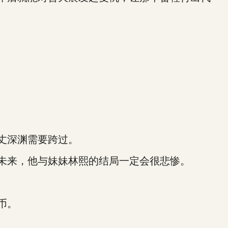
丈深渊需要跨过。
未来，他与妹妹林熙的结局一定会很悲惨。
币。