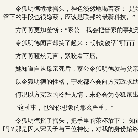
令狐明德微微摇头，神色淡然地喝着茶：“是我
留下的手段也很隐蔽，应该是联邦的最新科技。”
方苒苒更加羞惭：“家公，我会把晋家的事处理
令狐明德闻言却笑了起来：“别说傻话啊苒苒，
方苒苒哑然无言，紧咬着下唇。
她知道自从母亲死后，家公令狐明德就与父亲
以令狐明德的性格，宁死都不会向方宪政求助
何况以方宪政的冷酷无情，未必会为令狐家出
“这桩事，也没你想象的那么严重。”
令狐明德摇了摇头，把手里的茶杯放下：“知道
吗？那是因大宋天子与三位神使，对我的身份始终