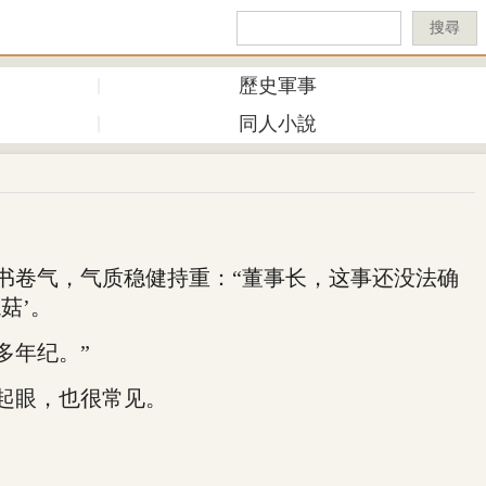
搜尋
歷史軍事
同人小說
卷气，气质稳健持重：“董事长，这事还没法确
菇’。
多年纪。”
起眼，也很常见。