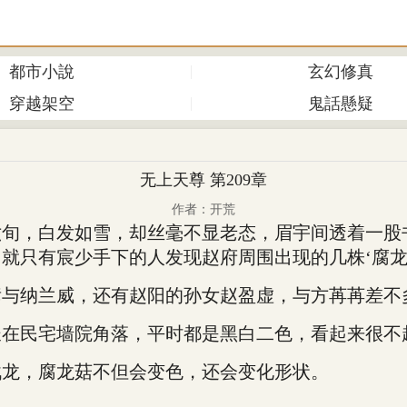
都市小說
玄幻修真
穿越架空
鬼話懸疑
无上天尊 第209章
作者：开荒
，白发如雪，却丝毫不显老态，眉宇间透着一股书
就只有宸少手下的人发现赵府周围出现的几株‘腐龙
纳兰威，还有赵阳的孙女赵盈虚，与方苒苒差不
民宅墙院角落，平时都是黑白二色，看起来很不
龙，腐龙菇不但会变色，还会变化形状。