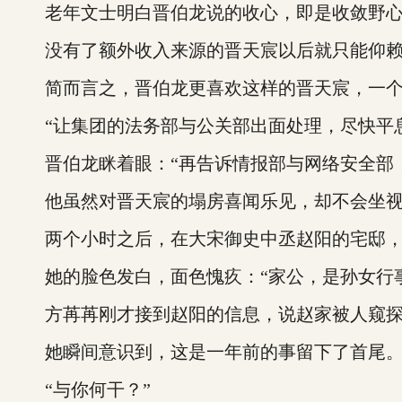
老年文士明白晋伯龙说的收心，即是收敛野心
没有了额外收入来源的晋天宸以后就只能仰赖
简而言之，晋伯龙更喜欢这样的晋天宸，一个
“让集团的法务部与公关部出面处理，尽快平息
晋伯龙眯着眼：“再告诉情报部与网络安全部，
他虽然对晋天宸的塌房喜闻乐见，却不会坐视
两个小时之后，在大宋御史中丞赵阳的宅邸，降
她的脸色发白，面色愧疚：“家公，是孙女行事
方苒苒刚才接到赵阳的信息，说赵家被人窥探
她瞬间意识到，这是一年前的事留下了首尾
“与你何干？”