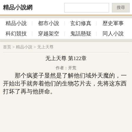
精品小說網
搜尋
精品小說
都市小說
玄幻修真
歷史軍事
科幻競技
穿越架空
鬼話懸疑
同人小說
首页
>
精品小說
>
无上天尊
无上天尊 第122章
作者：开荒
那个疯婆子显然是了解他们域外天魔的，一
开始出手就奔着他们的生物芯片去，先将这东西
打坏了再与他拼命。