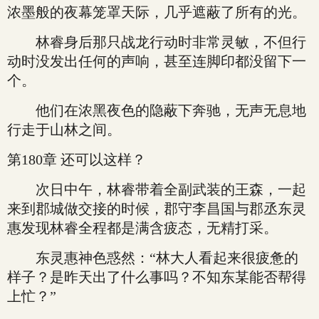
浓墨般的夜幕笼罩天际，几乎遮蔽了所有的光。
林睿身后那只战龙行动时非常灵敏，不但行
动时没发出任何的声响，甚至连脚印都没留下一
个。
他们在浓黑夜色的隐蔽下奔驰，无声无息地
行走于山林之间。
第180章 还可以这样？
次日中午，林睿带着全副武装的王森，一起
来到郡城做交接的时候，郡守李昌国与郡丞东灵
惠发现林睿全程都是满含疲态，无精打采。
东灵惠神色惑然：“林大人看起来很疲惫的
样子？是昨天出了什么事吗？不知东某能否帮得
上忙？”