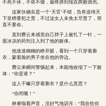
不死不休，不依不饶，最终拼到现在两败俱伤。
这家伙确实是一个‘天官’不错，负有追缉天
下皇榜要犯之责，不过这女人未免太尽责了，简
直不要命。
直到费云来感觉自己脖子上被扎了一针，一
股冰凉的药剂注入到了他的躯体。
他迷迷糊糊的睁开眼，看到一个只穿着亵
衣，蒙着脸的男子坐在他的旁边。
费云来瞬间警惕起来，本能地收缩了一下躯
体：“你是谁？”
这人干嘛只穿着亵衣？是什么意思？
“你闭嘴！”
林睿嗡着声音，没好气地训斥：“我在给你