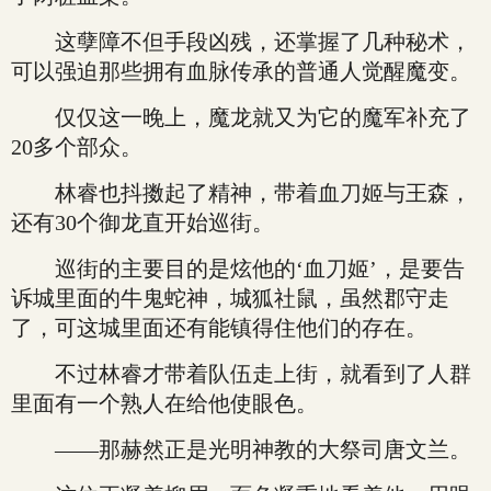
这孽障不但手段凶残，还掌握了几种秘术，
可以强迫那些拥有血脉传承的普通人觉醒魔变。
仅仅这一晚上，魔龙就又为它的魔军补充了
20多个部众。
林睿也抖擞起了精神，带着血刀姬与王森，
还有30个御龙直开始巡街。
巡街的主要目的是炫他的‘血刀姬’，是要告
诉城里面的牛鬼蛇神，城狐社鼠，虽然郡守走
了，可这城里面还有能镇得住他们的存在。
不过林睿才带着队伍走上街，就看到了人群
里面有一个熟人在给他使眼色。
——那赫然正是光明神教的大祭司唐文兰。