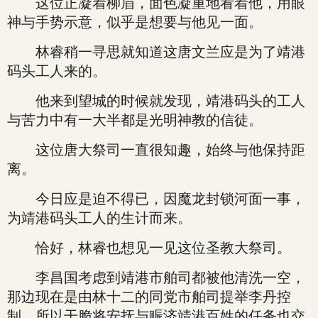
这位正凝着柳眉，面色凝重地看着他，用眼
神与手势示意，似乎是想要与他见一面。
林睿稍一寻思就知道这唐文兰应是为了靖港
码头工人来的。
他来到望城的时候就发现，靖港码头的工人
与苦力中有一大半都是光明神教的信徒。
这位唐大祭司一直很知趣，始终与他保持距
离。
今日应是迫不得已，因魔龙封锁河面一事，
为靖港码头工人的生计而来。
恰好，林睿也想见一见这位圣教大祭司。
李昌国考虑到靖港市舶司都被他清洗一空，
那边现在是由林十二的同党市舶司提举李丹控
制，所以干脆将安抚与赈济靖港百姓的任务也交