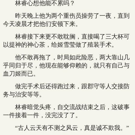
林睿心想他能不累吗？
昨天晚上他为两个重伤员操劳了一夜，直到
今天凌晨才把他们安顿下来。
林睿接下来更不敢耽搁，直接喝了三大杯可
以提神的神心茶，给姬雪莹做了殖装手术。
他不敢再拖了，时局如此险恶，两大靠山几
乎同归于尽，他现在能够仰赖的，就只有自己与
血刀姬而已。
做完手术后还得跑过来，跟郡守等人交接防
务与治安等等。
林睿暗觉头疼，自交流战结束之后，这破事
一件接着一件，没完没了了。
“古人云天有不测之风云，真是诚不欺我。”