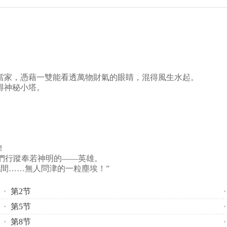
當家，憑藉一雙能看透萬物財氣的眼睛，混得風生水起。
得神秘小塔。
。
！
們行蹤奉若神明的——英雄。
間……無人問津的一粒塵埃！”
第2节
第5节
第8节