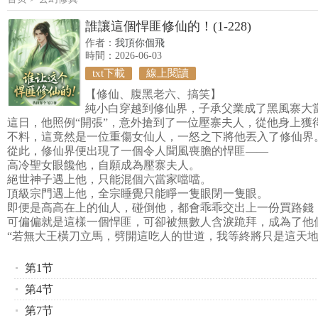
誰讓這個悍匪修仙的！(1-228)
作者：
我頂你個飛
時間：2026-06-03
txt下載
線上閱讀
【修仙、腹黑老六、搞笑】
純小白穿越到修仙界，子承父業成了黑風寨大
這日，他照例“開張”，意外搶到了一位壓寨夫人，從他身上獲
不料，這竟然是一位重傷女仙人，一怒之下將他丟入了修仙界
從此，修仙界便出現了一個令人聞風喪膽的悍匪——
高冷聖女眼饞他，自願成為壓寨夫人。
絕世神子遇上他，只能混個六當家噹噹。
頂級宗門遇上他，全宗睡覺只能睜一隻眼閉一隻眼。
即便是高高在上的仙人，碰倒他，都會乖乖交出上一份買路錢
可偏偏就是這樣一個悍匪，可卻被無數人含淚跪拜，成為了他
“若無大王橫刀立馬，劈開這吃人的世道，我等終將只是這天地
第1节
第4节
第7节