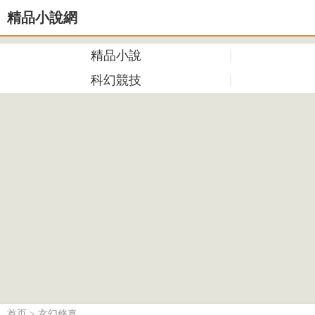
精品小說網
精品小說
科幻競技
首页
>
玄幻修真