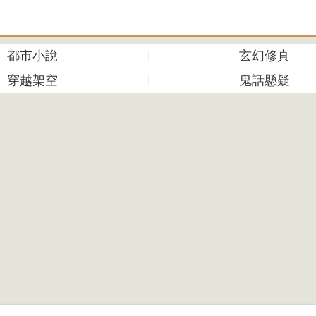
都市小說
玄幻修真
穿越架空
鬼話懸疑