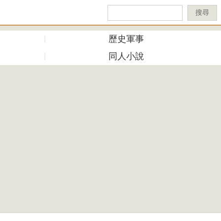
搜尋
歷史軍事
同人小說