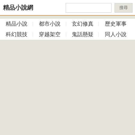
精品小說網
搜尋
精品小說
都市小說
玄幻修真
歷史軍事
科幻競技
穿越架空
鬼話懸疑
同人小說