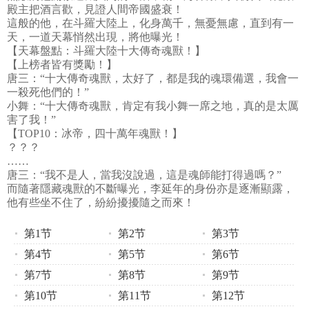
殿主把酒言歡，見證人間帝國盛衰！
這般的他，在斗羅大陸上，化身萬千，無憂無慮，直到有一
天，一道天幕悄然出現，將他曝光！
【天幕盤點：斗羅大陸十大傳奇魂獸！】
【上榜者皆有獎勵！】
唐三：“十大傳奇魂獸，太好了，都是我的魂環備選，我會一
一殺死他們的！”
小舞：“十大傳奇魂獸，肯定有我小舞一席之地，真的是太厲
害了我！”
【TOP10：冰帝，四十萬年魂獸！】
？？？
……
唐三：“我不是人，當我沒說過，這是魂師能打得過嗎？”
而隨著隱藏魂獸的不斷曝光，李延年的身份亦是逐漸顯露，
他有些坐不住了，紛紛擾擾隨之而來！
第1节
第2节
第3节
第4节
第5节
第6节
第7节
第8节
第9节
第10节
第11节
第12节