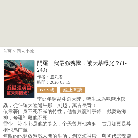
首页
>
同人小說
鬥羅：我最強魂獸，被天幕曝光？(1-
249)
作者：
道九者
時間：2026-05-15
txt下載
線上閱讀
李延年穿越斗羅大陸，轉生成為魂獸水熊
蟲，從斗羅大陸誕生那一刻起，萬古長青！
依靠著自身不死不滅的特性，他曾與龍神爭鋒，戲耍過海
神，修羅神殺他不死！
雪帝、冰帝都是他的養女，帝天曾拜他為師，古月娜更是尊
稱他為前輩！
無敵的他開啟遊戲人間的生活，創立海神殿，與初代武魂殿