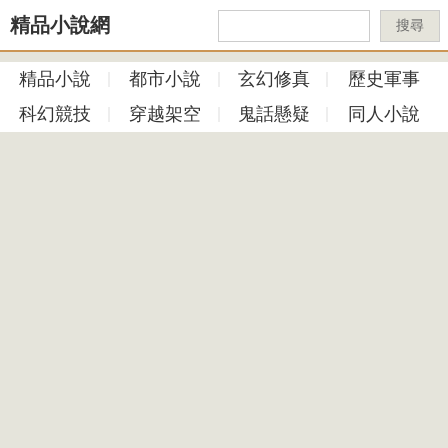
精品小說網
搜尋
精品小說
都市小說
玄幻修真
歷史軍事
科幻競技
穿越架空
鬼話懸疑
同人小說