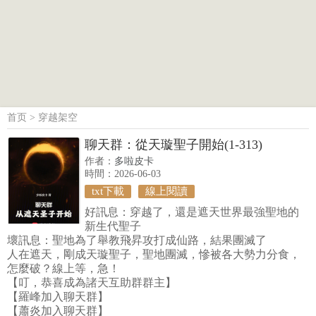
首页
>
穿越架空
聊天群：從天璇聖子開始(1-313)
作者：
多啦皮卡
時間：2026-06-03
txt下載
線上閱讀
好訊息：穿越了，還是遮天世界最強聖地的
新生代聖子
壞訊息：聖地為了舉教飛昇攻打成仙路，結果團滅了
人在遮天，剛成天璇聖子，聖地團滅，慘被各大勢力分食，
怎麼破？線上等，急！
【叮，恭喜成為諸天互助群群主】
【羅峰加入聊天群】
【蕭炎加入聊天群】