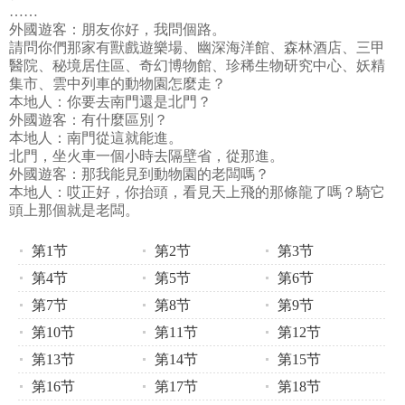
……
外國遊客：朋友你好，我問個路。
請問你們那家有獸戲遊樂場、幽深海洋館、森林酒店、三甲
醫院、秘境居住區、奇幻博物館、珍稀生物研究中心、妖精
集市、雲中列車的動物園怎麼走？
本地人：你要去南門還是北門？
外國遊客：有什麼區別？
本地人：南門從這就能進。
北門，坐火車一個小時去隔壁省，從那進。
外國遊客：那我能見到動物園的老闆嗎？
本地人：哎正好，你抬頭，看見天上飛的那條龍了嗎？騎它
頭上那個就是老闆。
第1节
第2节
第3节
第4节
第5节
第6节
第7节
第8节
第9节
第10节
第11节
第12节
第13节
第14节
第15节
第16节
第17节
第18节