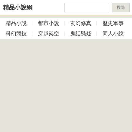
精品小說網
搜尋
精品小說
都市小說
玄幻修真
歷史軍事
科幻競技
穿越架空
鬼話懸疑
同人小說