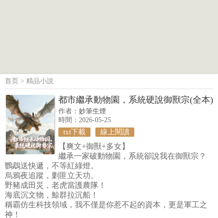
首页
>
精品小說
都市繼承動物園，系統硬說御獸宗(全本)
作者：
妙筆生煙
時間：2026-05-25
txt下載
線上閱讀
【爽文+御獸+多女】
繼承一家破動物園，系統卻說我在御獸宗？
鸚鵡送快遞，不等紅綠燈。
烏鴉夜追蹤，剿匪立天功。
野豬成田災，老虎當護農隊！
海底沉文物，鯨群拉沉船！
稱霸仿生科技領域，我不僅是你惹不起的資本，更是軍工之
神！